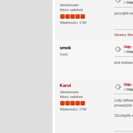
«
Odp
Administrator
Mistrz radiofonii
początek w
Wiadomości: 1790
Serwery Sh
Odp: 
smok
«
Odp
Gość
jest niebaw
Odp: 
Karol
«
Odp
Administrator
Mistrz radiofonii
Listy odtwa
prowadziło 
Wiadomości: 1790
Szczegóły w