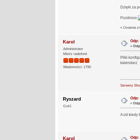
Dzięki za p
Pozdrooo
«
Ostatnia z
Odp:
Karol
«
Odp
Administrator
Mistrz radiofonii
Pliki konfi
kalendarz.
Wiadomości: 1790
Serwery Sh
Odp: 
Ryszard
«
Odp
Gość
A od kiedy
Odp: 
Karol