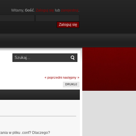
Witamy,
Gość
.
Zaloguj się
lub
zarejestruj
.
« poprzedni
następny »
DRUKUJ
zania w pliku .conf? Dlaczego?