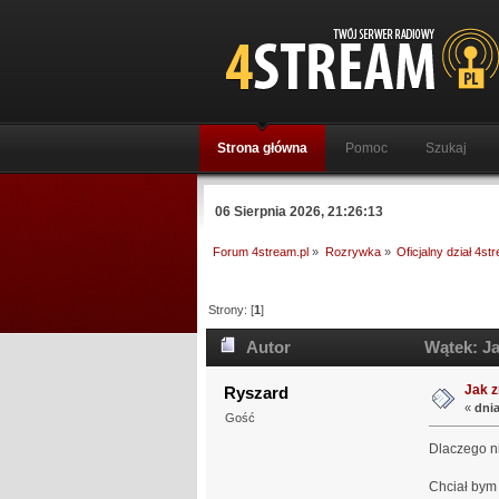
Strona główna
Pomoc
Szukaj
06 Sierpnia 2026, 21:26:13
Forum 4stream.pl
»
Rozrywka
»
Oficjalny dział 4st
Strony: [
1
]
Autor
Wątek: Ja
Jak z
Ryszard
«
dnia
Gość
Dlaczego ni
Chciał bym 