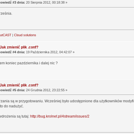
owiedź #3 dnia:
20 Sierpnia 2012, 00:18:38 »
rześnia.
outCAST
|
Cloud solutions
Jak zmienić plik .conf?
owiedź #4 dnia:
19 Października 2012, 04:42:07 »
em koniec pazdziernika i dalej nic ?
Jak zmienić plik .conf?
owiedź #5 dnia:
24 Grudnia 2012, 23:22:55 »
rzania są w przygotowaniu. Wcześniej było udostępnione dla użytkowników modyfi
to do nadużyć.
drożenia są tutaj:
http://bug.krolnet.pl/4stream/issues/2