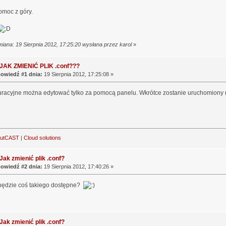
omoc z góry.
miana: 19 Sierpnia 2012, 17:25:20 wysłana przez karol
»
 JAK ZMIENIĆ PLIK .conf???
owiedź #1 dnia:
19 Sierpnia 2012, 17:25:08 »
guracyjne można edytować tylko za pomocą panelu. Wkrótce zostanie uruchomiony no
outCAST
|
Cloud solutions
Jak zmienić plik .conf?
owiedź #2 dnia:
19 Sierpnia 2012, 17:40:26 »
 będzie coś takiego dostępne?
Jak zmienić plik .conf?