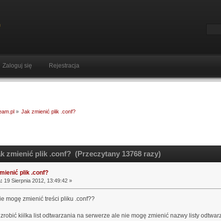
Zaloguj się
Rejestracja
ream.pl
»
Jak zmienić plik .conf?
k zmienić plik .conf? (Przeczytany 13768 razy)
mienić plik .conf?
:
19 Sierpnia 2012, 13:49:42 »
e mogę zmienić treści pliku .conf??
zrobić kiilka list odtwarzania na serwerze ale nie mogę zmienić nazwy listy odtwar