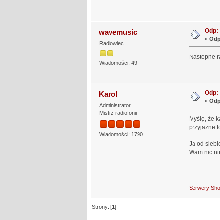
Odp: 
wavemusic
«
Odp
Radiowiec
Nastepne ra
Wiadomości: 49
Odp: 
Karol
«
Odp
Administrator
Mistrz radiofonii
Myślę, że k
przyjazne 
Wiadomości: 1790
Ja od siebi
Wam nic nie 
Serwery Sh
Strony: [
1
]