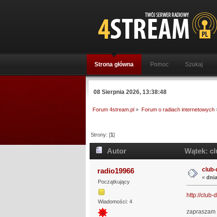
Strona główna
Pomoc
Szukaj
08 Sierpnia 2026, 13:38:48
Forum 4stream.pl
»
Forum o radiach internetowych
Strony: [
1
]
Autor
Wątek: cl
club-
radio19966
«
dnia
Początkujący
http://club-
Wiadomości: 4
zapraszam 