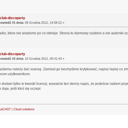
club-discoparty
owiedź #1 dnia:
09 Grudnia 2012, 14:58:22 »
dio, ktore nie wiadomo po co istnieje. Strona to darmowy szablon a nie autorski s
club-discoparty
owiedź #2 dnia:
10 Grudnia 2012, 00:41:43 »
ażdemu należy dać szansę. Zamiast go bezmyślnie krytykować, napisz lepiej co zm
forum użytkownikom.
e dodam tylko w kwestii licencji, wywalcie ten denny napis, że jesteście radiem prywa
daje, jeśli ktoś się uczepi.
outCAST
|
Cloud solutions