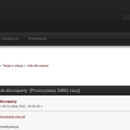
Zaloguj się
Rejestracja
»
Twoja e-stacja
»
club-discoparty
ub-discoparty (Przeczytany 10861 razy)
discoparty
:
08 Grudnia 2012, 18:44:26 »
discoparty.cba.pl/
reaktywacja