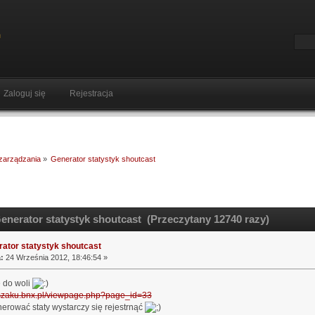
Zaloguj się
Rejestracja
 zarządzania
»
Generator statystyk shoutcast
enerator statystyk shoutcast (Przeczytany 12740 razy)
ator statystyk shoutcast
:
24 Września 2012, 18:46:54 »
e do woli
//szaku.bnx.pl/viewpage.php?page_id=33
nerować staty wystarczy się rejestrnąć