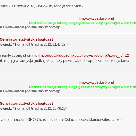
miana: 03 Grudnia 2012, 11:45:18 wysłana przez szaku
»
http://www.szaku.bnx.pl
Dodatki na twoją stronę bloga generator statystyk,Player Online 
m z kodowaniem php,html napisz pomogę
Generator statystyk shoutcast
owiedź #1 dnia:
03 Grudnia 2012, 11:47:22 »
mieniły stronę strona to
http://dodatkidostron.xaa.pl/viewpage.php?page_id=12
pokazują gra, audycja ,nutka, słuchaczy pozdrawiam i zapraszam do korzystania
http://www.szaku.bnx.pl
Dodatki na twoją stronę bloga generator statystyk,Player Online 
m z kodowaniem php,html napisz pomogę
Generator statystyk shoutcast
owiedź #2 dnia:
03 Grudnia 2012, 13:46:23 »
yptu generatora SHOUTcast jest portal Xstacje, szaku skopiowałeś ich kod.