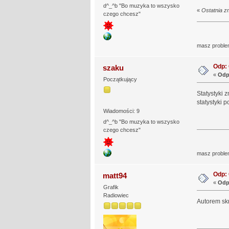
d^_^b "Bo muzyka to wszysko
«
Ostatnia z
czego chcesz"
masz proble
Odp: 
szaku
«
Odp
Początkujący
Statystyki z
statystyki 
Wiadomości: 9
d^_^b "Bo muzyka to wszysko
czego chcesz"
masz proble
Odp: 
matt94
«
Odp
Grafik
Radiowiec
Autorem skr