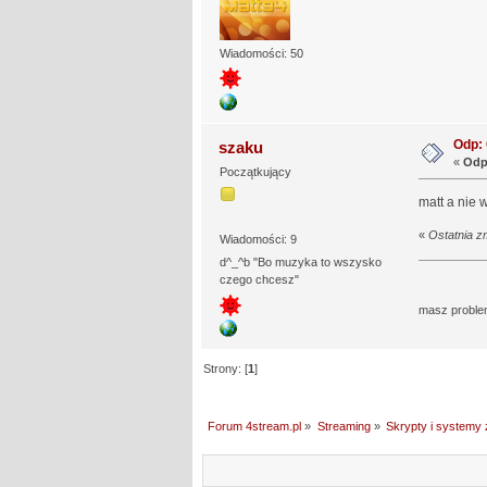
Wiadomości: 50
Odp: 
szaku
«
Odp
Początkujący
matt a nie 
«
Ostatnia z
Wiadomości: 9
d^_^b "Bo muzyka to wszysko
czego chcesz"
masz proble
Strony: [
1
]
Forum 4stream.pl
»
Streaming
»
Skrypty i systemy