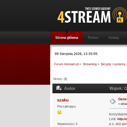
Strona główna
Pomoc
Szukaj
09 Sierpnia 2026, 13:35:05
Forum 4stream.pl
»
Streaming
»
Skrypty i systemy
Strony: [
1
]
Autor
Wątek: G
Gener
szaku
«
dnia
Początkujący
korzystajci
Link:
http:
p.s. aby ge
Wiadomości: 9