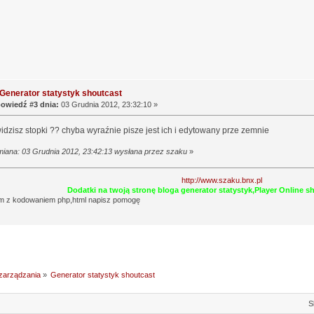
Generator statystyk shoutcast
owiedź #3 dnia:
03 Grudnia 2012, 23:32:10 »
widzisz stopki ?? chyba wyraźnie pisze jest ich i edytowany prze zemnie
miana: 03 Grudnia 2012, 23:42:13 wysłana przez szaku
»
http://www.szaku.bnx.pl
Dodatki na twoją stronę bloga generator statystyk,Player Online 
m z kodowaniem php,html napisz pomogę
 zarządzania
»
Generator statystyk shoutcast
S