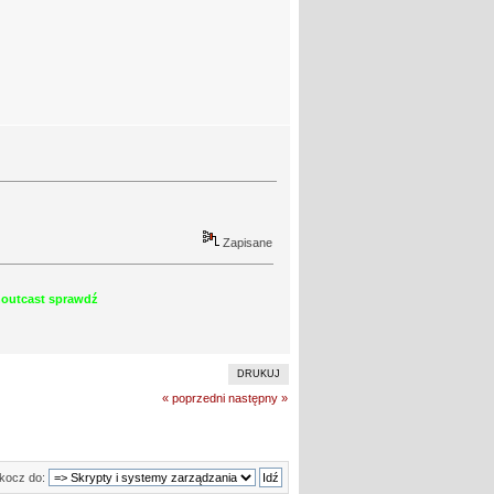
Zapisane
shoutcast sprawdź
DRUKUJ
« poprzedni
następny »
kocz do: