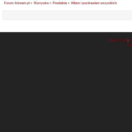
Forum 4stream.pl
»
Rozrywka
»
Powitalnia
»
Witam i pozdrawiam wszystkich.
SMF 2.0.19
S
|
XH