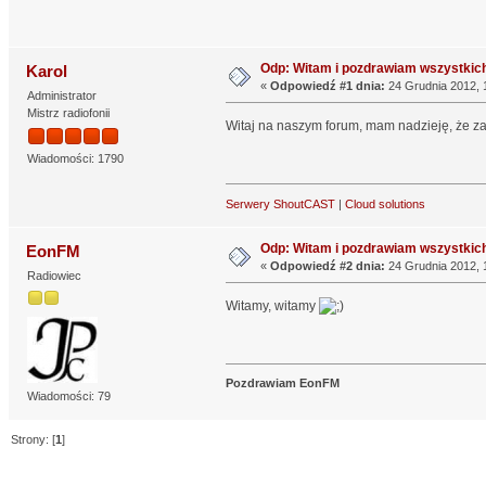
Odp: Witam i pozdrawiam wszystkich
Karol
«
Odpowiedź #1 dnia:
24 Grudnia 2012, 
Administrator
Mistrz radiofonii
Witaj na naszym forum, mam nadzieję, że za
Wiadomości: 1790
Serwery ShoutCAST
|
Cloud solutions
Odp: Witam i pozdrawiam wszystkich
EonFM
«
Odpowiedź #2 dnia:
24 Grudnia 2012, 
Radiowiec
Witamy, witamy
Pozdrawiam EonFM
Wiadomości: 79
Strony: [
1
]