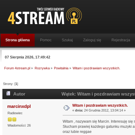
Strona główna
Pomoc
Szukaj
Zaloguj się
Rejestracja
07 Sierpnia 2026, 17:49:42
Forum 4stream.pl
»
Rozrywka
»
Powitalnia
»
Witam i pozdrawiam wszystkich.
Strony: [
1
]
Autor
Wątek: Witam i pozdrawiam wszystk
Witam i pozdrawiam wszystkich.
marcinxdpl
«
dnia:
24 Grudnia 2012, 13:04:14 »
Radiowiec
Witam , nazywam się Marcin. Interesuję się
Wiadomości: 26
Słucham prawiej każdego gatunku muzyki al 
oraz lubie reggae