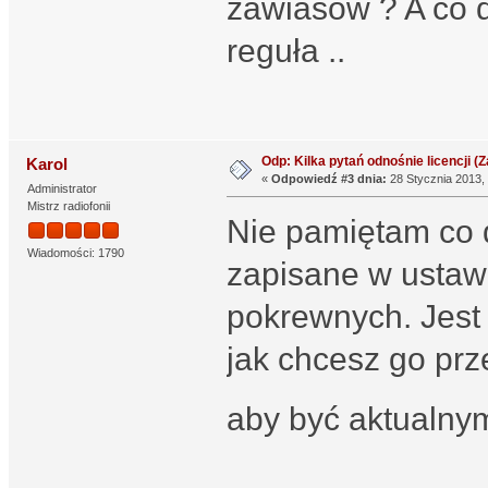
zawiasów ? A co d
reguła ..
Odp: Kilka pytań odnośnie licencji (Za
Karol
«
Odpowiedź #3 dnia:
28 Stycznia 2013, 
Administrator
Mistrz radiofonii
Nie pamiętam co do
Wiadomości: 1790
zapisane w ustawi
pokrewnych. Jest 
jak chcesz go prz
aby być aktualn