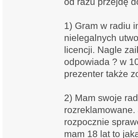
od razu przejdę d
1) Gram w radiu i
nielegalnych utwo
licencji. Nagle za
odpowiada ? w 100
prezenter także 
2) Mam swoje radi
rozreklamowane. J
rozpocznie sprawę 
mam 18 lat to jak