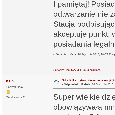
I pamiętaj! Posia
odtwarzanie nie z
Stacja podpisują
akceptuje punkt, 
posiadania legal
«
Ostatnia zmiana: 28 Stycznia 2013, 19:05:20 w
Serwery ShoutCAST
|
Cloud solutions
Odp: Kilka pytań odnośnie licencji (Za
Kun
«
Odpowiedź #2 dnia:
28 Stycznia 2013, 
Początkujący
Super wielkie dzi
Wiadomości: 2
obowiązywała mnie