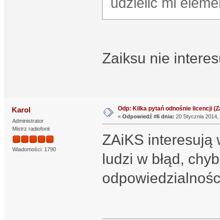
udzielić mi eleme
Zaiksu nie intere
Odp: Kilka pytań odnośnie licencji (Za
Karol
«
Odpowiedź #6 dnia:
20 Stycznia 2014, 
Administrator
Mistrz radiofonii
ZAiKS interesują 
Wiadomości: 1790
ludzi w błąd, chy
odpowiedzialnośc