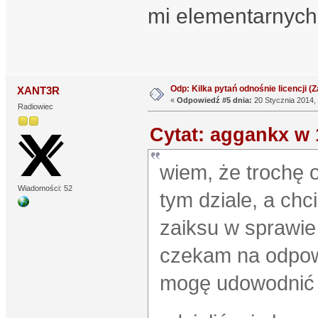
mi elementarnych
Odp: Kilka pytań odnośnie licencji (Za
XANT3R
«
Odpowiedź #5 dnia:
20 Stycznia 2014, 
Radiowiec
Cytat: aggankx w 
wiem, że trochę 
Wiadomości: 52
tym dziale, a chc
zaiksu w sprawie l
czekam na odpowi
mogę udowodnić ż