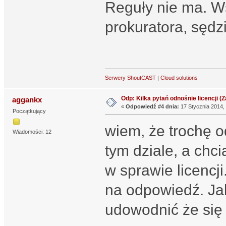
Reguły nie ma. Ws
prokuratora, sędzi
Serwery ShoutCAST
|
Cloud solutions
Odp: Kilka pytań odnośnie licencji (Za
aggankx
«
Odpowiedź #4 dnia:
17 Stycznia 2014, 
Początkujący
wiem, że trochę o
Wiadomości: 12
tym dziale, a chc
w sprawie licencji
na odpowiedź. Jak
udowodnić że się 