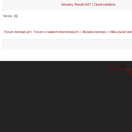
Serwery ShoutCAST
|
Cloud solutions
Strony: [
1
]
Forum 4stream.pl
»
Forum o radiach internetowych
»
Bezpieczeństwo
»
Kilka pytań odno
SMF 2.0.19
S
|
XH