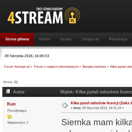
Strona główna
Pomoc
Szukaj
Zaloguj się
Rejestracja
09 Sierpnia 2026, 16:06:53
Forum 4stream.pl
»
Forum o radiach internetowych
»
Bezpieczeństwo
»
Kilka pytań odno
Strony: [
1
]
Autor
Wątek: Kilka pytań odnośnie licencj
Kilka pytań odnośnie licencji (Zaiks it
Kun
«
dnia:
28 Stycznia 2013, 18:31:24 »
Początkujący
Siemka mam kilka 
Wiadomości: 2