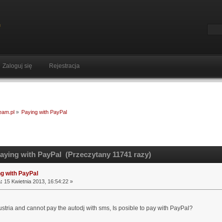
Zaloguj się
Rejestracja
ream.pl
»
Paying with PayPal
aying with PayPal (Przeczytany 11741 razy)
g with PayPal
:
15 Kwietnia 2013, 16:54:22 »
ustria and cannot pay the autodj with sms, Is
posible to pay with PayPal?