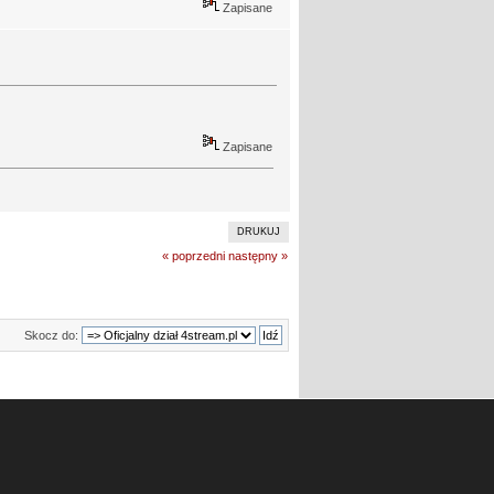
Zapisane
Zapisane
DRUKUJ
« poprzedni
następny »
Skocz do: