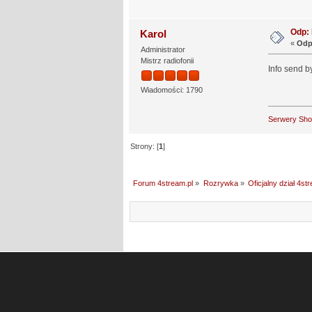
Odp: 
Karol
«
Odp
Administrator
Mistrz radiofonii
Info send b
Wiadomości: 1790
Serwery Sh
Strony: [
1
]
Forum 4stream.pl
»
Rozrywka
»
Oficjalny dział 4st