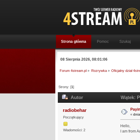
Strona główna
Pomoc
Szukaj
08 Sierpnia 2026, 08:01:06
Forum 4stream.pl
»
Rozrywka
»
Oficjalny dział 4st
Strony: [
1
]
Autor
Wątek: P
Payin
radiobehar
«
dnia
Początkujący
Hello,
Wiadomości: 2
I am from A