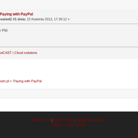
Paying with PayPal
owiedź #1 dnia:
15 Kwietnia 2013, 17:39:12 »
y PM.
outCAST
|
Cloud solutions
ream.pl
»
Paying with PayPal
SMF 2.0.19
SMF © 2013
Simple Machines
|
,
XHTML
RSS
WAP2