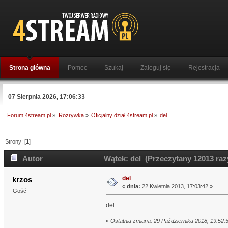
Strona główna
Pomoc
Szukaj
Zaloguj się
Rejestracja
07 Sierpnia 2026, 17:06:33
Forum 4stream.pl
»
Rozrywka
»
Oficjalny dział 4stream.pl
»
del
Strony: [
1
]
Autor
Wątek: del (Przeczytany 12013 raz
del
krzos
«
dnia:
22 Kwietnia 2013, 17:03:42 »
Gość
del
«
Ostatnia zmiana: 29 Października 2018, 19:52: