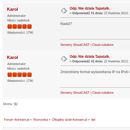
Odp: Nie dziala Tapatalk.
Karol
«
Odpowiedź #1 dnia:
22 Kwietnia 2013, 
Administrator
Mistrz radiofonii
Nadal?
Wiadomości: 1790
Serwery ShoutCAST
|
Cloud solutions
Odp: Nie dziala Tapatalk.
Karol
«
Odpowiedź #2 dnia:
22 Kwietnia 2013, 
Administrator
Mistrz radiofonii
Zmieniliśmy format wyświetlania IP na IPv6 
Wiadomości: 1790
Serwery ShoutCAST
|
Cloud solutions
Strony: [
1
]
Forum 4stream.pl
»
Rozrywka
»
Oficjalny dział 4stream.pl
»
del