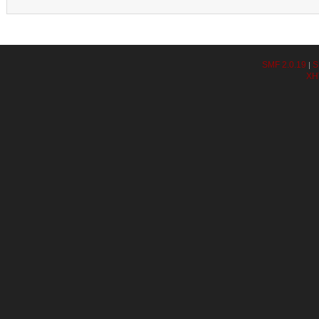
SMF 2.0.19
S
|
XH