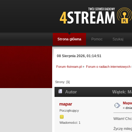
Strona główna
Pomoc
Szukaj
08 Sierpnia 2026, 01:14:51
Forum 4stream.pl
»
Forum o radiach internetowych
Strony: [
1
]
Autor
Wątek: Ma
Mapar
mapar
«
dnia
Początkujący
Witam! Chc
Wiadomości: 1
Życzę miłeg