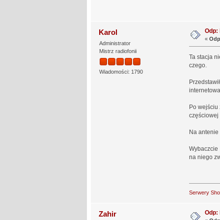
Odp: 
Karol
«
Odp
Administrator
Mistrz radiofonii
Ta stacja n
czego.
Wiadomości: 1790
Przedstawił
internetowa
Po wejściu 
częściowej 
Na antenie 
Wybaczcie P
na niego z
Serwery Sh
Odp: 
Zahir