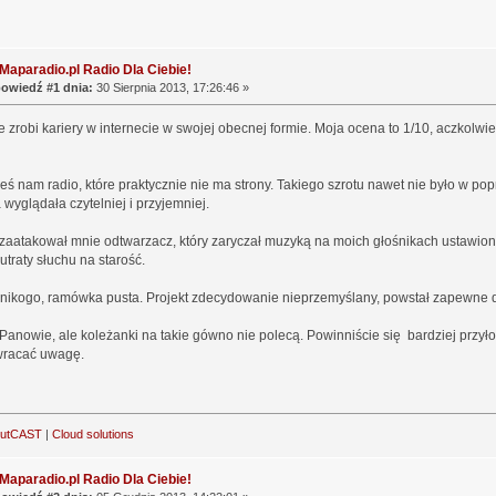
Maparadio.pl Radio Dla Ciebie!
owiedź #1 dnia:
30 Sierpnia 2013, 17:26:46 »
ie zrobi kariery w internecie w swojej obecnej formie. Moja ocena to 1/10, aczkol
eś nam radio, które praktycznie nie ma strony. Takiego szrotu nawet nie było w po
 wyglądała czytelniej i przyjemniej.
zaatakował mnie odtwarzacz, który zaryczał muzyką na moich głośnikach ustawionyc
utraty słuchu na starość.
nikogo, ramówka pusta. Projekt zdecydowanie nieprzemyślany, powstał zapewne dl
anowie, ale koleżanki na takie gówno nie polecą. Powinniście się bardziej przył
wracać uwagę.
outCAST
|
Cloud solutions
Maparadio.pl Radio Dla Ciebie!