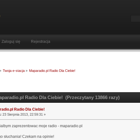
Zaloguj się
Rejestracja
»
Twoja e-stacja
»
Maparadio.pl Radio Dla Ciebie!
paradio.pl Radio Dla Ciebie! (Przeczytany 13866 razy)
adio.pl Radio Dla Ciebie!
:
23 Sierpnia 2013, 22:59:31 »
ialbym zaprezentowac moje radio - maparadio.pl
o słuchania! Czekam na opinie!