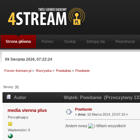
Strona główna
Pomoc
Szukaj
Zaloguj się
Rejestracja
09 Sierpnia 2026, 07:22:24
Forum 4stream.pl
»
Rozrywka
»
Powitalnia
»
Powitanie
Strony: [
1
]
Autor
Wątek: Powitanie (Przeczytany 133
Powitanie
media vienna plus
«
dnia:
10 Marca 2014, 23:07:10 »
Początkujący
Jestem nowy
Witam wszystkich
Wiadomości: 6