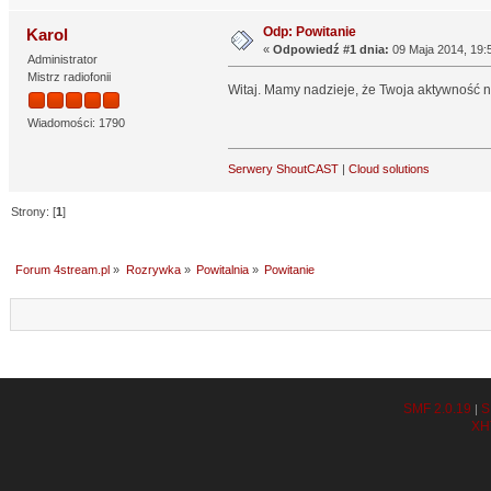
Odp: Powitanie
Karol
«
Odpowiedź #1 dnia:
09 Maja 2014, 19:
Administrator
Mistrz radiofonii
Witaj. Mamy nadzieje, że Twoja aktywność ni
Wiadomości: 1790
Serwery ShoutCAST
|
Cloud solutions
Strony: [
1
]
Forum 4stream.pl
»
Rozrywka
»
Powitalnia
»
Powitanie
SMF 2.0.19
S
|
XH