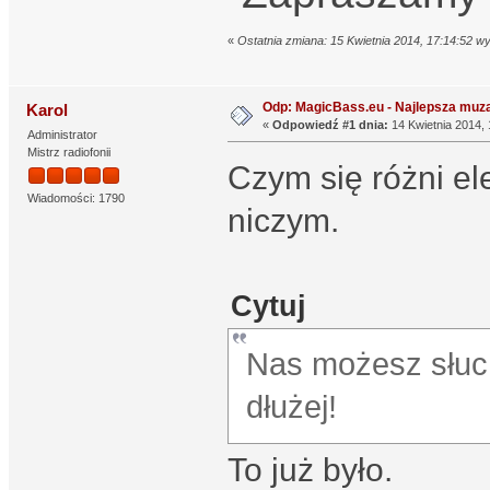
«
Ostatnia zmiana: 15 Kwietnia 2014, 17:14:52 
Odp: MagicBass.eu - Najlepsza muza
Karol
«
Odpowiedź #1 dnia:
14 Kwietnia 2014, 
Administrator
Mistrz radiofonii
Czym się różni el
Wiadomości: 1790
niczym.
Cytuj
Nas możesz słuch
dłużej!
To już było.