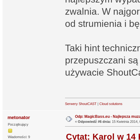
zwalnia. W najgo
od strumienia i b
Taki hint technic
przepuszczani są p
używacie ShoutCa
Serwery ShoutCAST
|
Cloud solutions
Odp: MagicBass.eu - Najlepsza muza
metonator
«
Odpowiedź #6 dnia:
15 Kwietnia 2014, 
Początkujący
Cytat: Karol w 14 
Wiadomości: 9