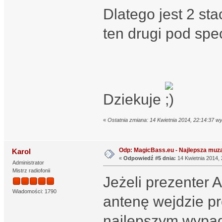
Dlatego jest 2 st
ten drugi pod spec
Dziekuje
«
Ostatnia zmiana: 14 Kwietnia 2014, 22:14:37 w
Odp: MagicBass.eu - Najlepsza muza
Karol
«
Odpowiedź #5 dnia:
14 Kwietnia 2014, 
Administrator
Mistrz radiofonii
Jeżeli prezenter A
Wiadomości: 1790
antenę wejdzie pr
najlepszym wypad