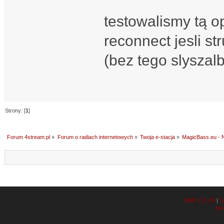
testowalismy tą op
reconnect jesli st
(bez tego slyszal
Strony: [
1
]
Forum 4stream.pl
»
Forum o radiach internetowych
»
Twoja e-stacja
»
MagicBass.eu - N
SMF 2.0.19
S
|
XH