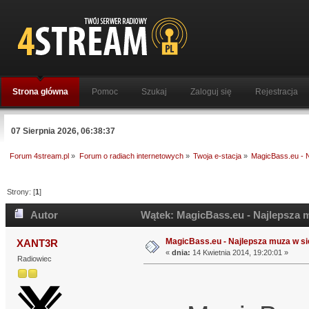
Strona główna
Pomoc
Szukaj
Zaloguj się
Rejestracja
07 Sierpnia 2026, 06:38:37
Forum 4stream.pl
»
Forum o radiach internetowych
»
Twoja e-stacja
»
MagicBass.eu - N
Strony: [
1
]
Autor
Wątek: MagicBass.eu - Najlepsza m
MagicBass.eu - Najlepsza muza w si
XANT3R
«
dnia:
14 Kwietnia 2014, 19:20:01 »
Radiowiec