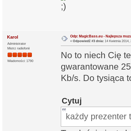
Odp: MagicBass.eu - Najlepsza muza
Karol
«
Odpowiedź #3 dnia:
14 Kwietnia 2014, 
Administrator
Mistrz radiofonii
No to niech Cię te
Wiadomości: 1790
gwarantowane 25 
Kb/s. Do tysiąca t
Cytuj
każdy prezenter 