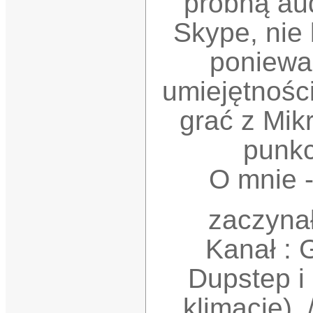
próbną au
Skype, nie
ponieważ
umiejętności
grać z Mik
punkc
O mnie -
zaczyna
Kanał : 
Dupstep i
klimacie) 