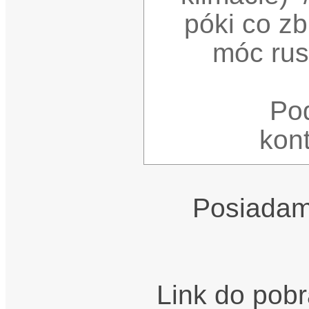
póki co zb
móc rus
Po
kon
Posiadamy
Link do pobr