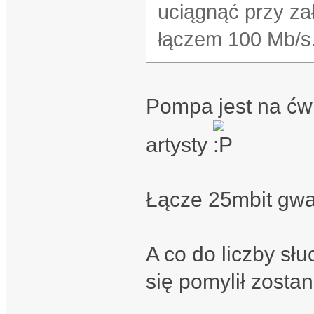
uciągnąć przy za
łączem 100 Mb/s
Pompa jest na ćwi
artysty
Łącze 25mbit gw
A co do liczby słuc
się pomylił zostan