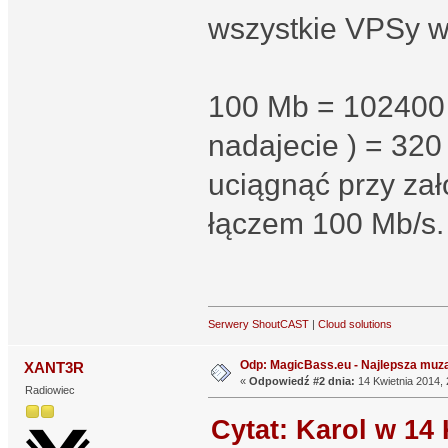
wszystkie VPSy w
100 Mb = 102400 K
nadajecie ) = 320
uciągnąć przy zał
łączem 100 Mb/s.
Serwery ShoutCAST
|
Cloud solutions
Odp: MagicBass.eu - Najlepsza muza
XANT3R
«
Odpowiedź #2 dnia:
14 Kwietnia 2014, 
Radiowiec
Cytat: Karol w 14 