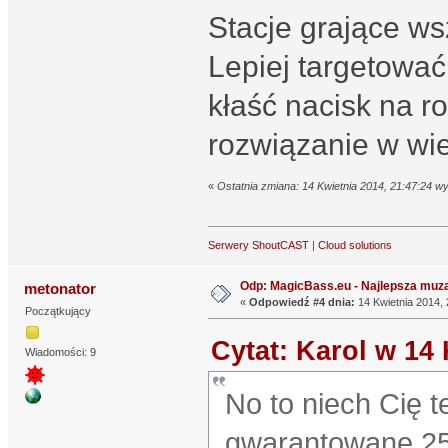
Stacje grające wsz
Lepiej targetować
kłaść nacisk na roz
rozwiązanie w wi
«
Ostatnia zmiana: 14 Kwietnia 2014, 21:47:24 w
Serwery ShoutCAST
|
Cloud solutions
Odp: MagicBass.eu - Najlepsza muza
metonator
«
Odpowiedź #4 dnia:
14 Kwietnia 2014, 
Początkujący
Cytat: Karol w 14 
Wiadomości: 9
No to niech Cię t
gwarantowane 25 