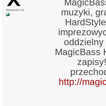
MagicBass
muzyki, g
Wiadomości: 52
HardStyle
imprezowyc
oddzielny
MagicBass H
zapisy
przecho
http://magi