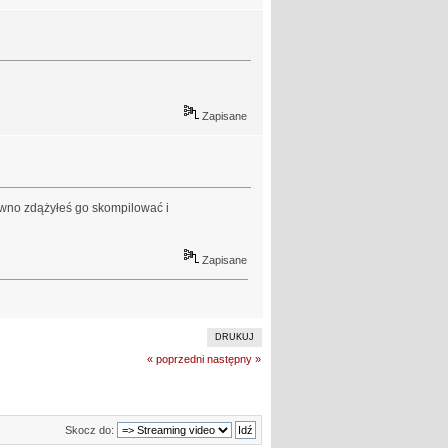
Zapisane
pewno zdążyłeś go skompilować i
Zapisane
DRUKUJ
« poprzedni
następny »
Skocz do: