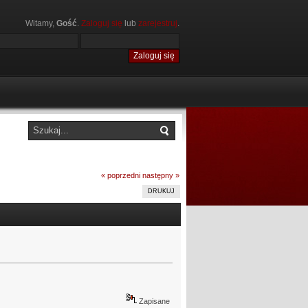
Witamy,
Gość
.
Zaloguj się
lub
zarejestruj
.
« poprzedni
następny »
DRUKUJ
Zapisane