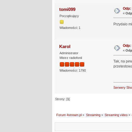
Odp: 
tomi099
«
Odp
Początkujący
Przydalo m
Wiadomości: 1
Odp: 
Karol
«
Odp
Administrator
Mistrz radiofonii
Tak, na pew
przetestow
Wiadomości: 1790
Serwery Sh
Strony: [
1
]
Forum 4stream.pl
»
Streaming
»
Streaming video
»