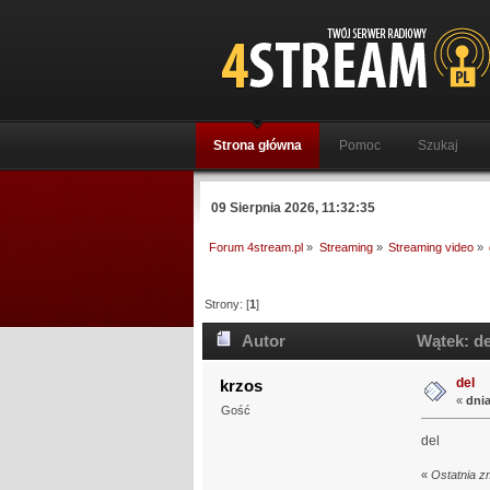
Strona główna
Pomoc
Szukaj
09 Sierpnia 2026, 11:32:35
Forum 4stream.pl
»
Streaming
»
Streaming video
»
Strony: [
1
]
Autor
Wątek: de
del
krzos
«
dnia
Gość
del
«
Ostatnia z