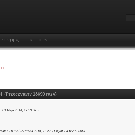
Zaloguj się
Rejestracja
del
l (Przeczytany 18690 razy)
:
09 Maja 2014, 19:33:09 »
miana: 29 Października 2018, 19:57:11 wysłana przez del
»