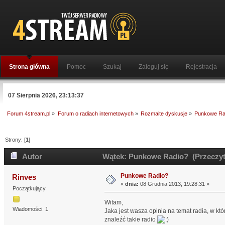
Strona główna
Pomoc
Szukaj
Zaloguj się
Rejestracja
07 Sierpnia 2026, 23:13:37
Forum 4stream.pl
»
Forum o radiach internetowych
»
Rozmaite dyskusje
»
Punkowe Ra
Strony: [
1
]
Autor
Wątek: Punkowe Radio? (Przeczyt
Punkowe Radio?
Rinves
«
dnia:
08 Grudnia 2013, 19:28:31 »
Początkujący
Witam,
Wiadomości: 1
Jaka jest wasza opinia na temat radia, w kt
znaleźć takie radio