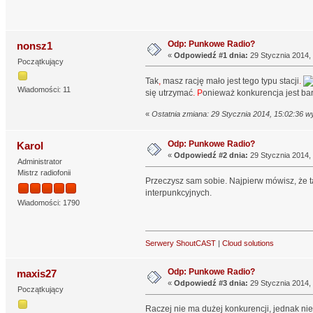
Odp: Punkowe Radio?
nonsz1
«
Odpowiedź #1 dnia:
29 Stycznia 2014, 
Początkujący
Tak
,
masz rację mało jest tego typu stacji
.
Wiadomości: 11
się utrzymać
. P
onieważ konkurencja jest b
«
Ostatnia zmiana: 29 Stycznia 2014, 15:02:36 w
Odp: Punkowe Radio?
Karol
«
Odpowiedź #2 dnia:
29 Stycznia 2014, 
Administrator
Mistrz radiofonii
Przeczysz sam sobie. Najpierw mówisz, że ta
interpunkcyjnych.
Wiadomości: 1790
Serwery ShoutCAST
|
Cloud solutions
Odp: Punkowe Radio?
maxis27
«
Odpowiedź #3 dnia:
29 Stycznia 2014, 
Początkujący
Raczej nie ma dużej konkurencji, jednak nie 