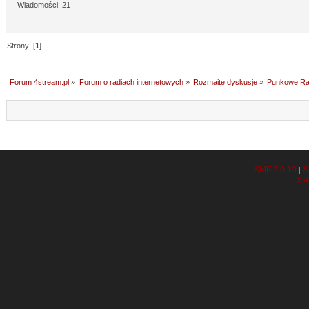
Wiadomości: 21
Strony: [
1
]
Forum 4stream.pl
»
Forum o radiach internetowych
»
Rozmaite dyskusje
»
Punkowe Ra
SMF 2.0.19
S
|
XH