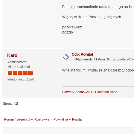
Planuję uruchomienie radia opartego na Ic
Więcej w dziale Poszukuję chętnych.
pozdrawiam,
bozzio
Odp: Powitał
Karol
«
Odpowiedź #1 dnia:
07 Listopada 2014,
Administrator
Mistrz radiofonii
Witaj na forum. Myślę, że znajdziesz tu odp
Wiadomości: 1790
Serwery ShoutCAST
|
Cloud solutions
Strony: [
1
]
Forum 4stream.pl
»
Rozrywka
»
Powitalnia
»
Powitał