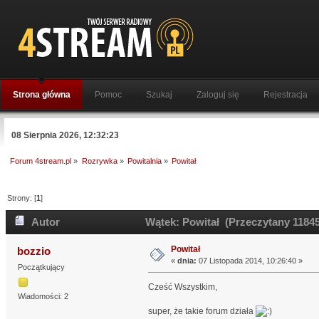
Strona główna
Pomoc
Szukaj
Zaloguj się
Rejestracja
08 Sierpnia 2026, 12:32:23
Forum 4stream.pl
»
Rozrywka
»
Powitalnia
»
Powitał
Strony: [
1
]
Autor
Wątek: Powitał (Przeczytany 11845
Powitał
bozzio
«
dnia:
07 Listopada 2014, 10:26:40 »
Początkujący
Cześć Wszystkim,
Wiadomości: 2
super, że takie forum działa