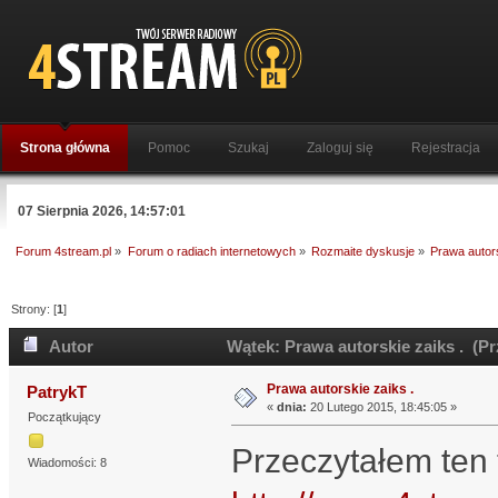
Strona główna
Pomoc
Szukaj
Zaloguj się
Rejestracja
07 Sierpnia 2026, 14:57:01
Forum 4stream.pl
»
Forum o radiach internetowych
»
Rozmaite dyskusje
»
Prawa autors
Strony: [
1
]
Autor
Wątek: Prawa autorskie zaiks . (Pr
Prawa autorskie zaiks .
PatrykT
«
dnia:
20 Lutego 2015, 18:45:05 »
Początkujący
Przeczytałem ten 
Wiadomości: 8