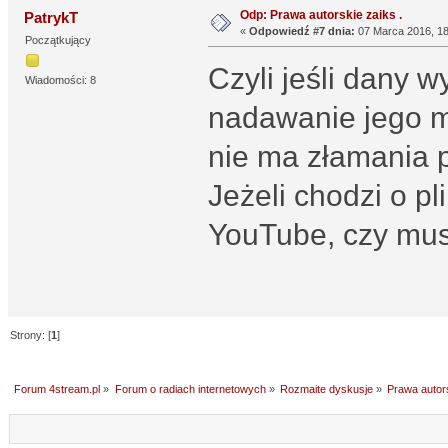
Odp: Prawa autorskie zaiks .
PatrykT
«
Odpowiedź #7 dnia:
07 Marca 2016, 18
Początkujący
Czyli jeśli dany
Wiadomości: 8
nadawanie jego mu
nie ma złamania p
Jeżeli chodzi o p
YouTube, czy mus
Strony: [
1
]
Forum 4stream.pl
»
Forum o radiach internetowych
»
Rozmaite dyskusje
»
Prawa autors