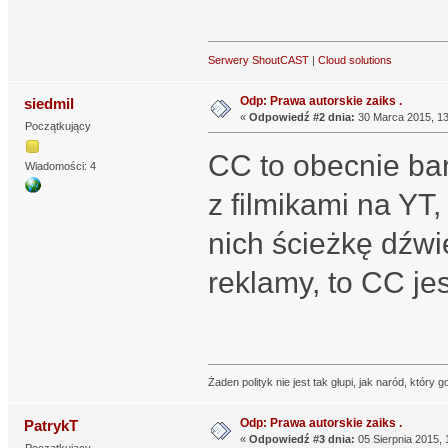
Serwery ShoutCAST
|
Cloud solutions
Odp: Prawa autorskie zaiks .
siedmil
«
Odpowiedź #2 dnia:
30 Marca 2015, 13
Początkujący
CC to obecnie ba
Wiadomości: 4
z filmikami na YT
nich ścieżkę dźwi
reklamy, to CC je
Żaden polityk nie jest tak głupi, jak naród, który g
Odp: Prawa autorskie zaiks .
PatrykT
«
Odpowiedź #3 dnia:
05 Sierpnia 2015, 