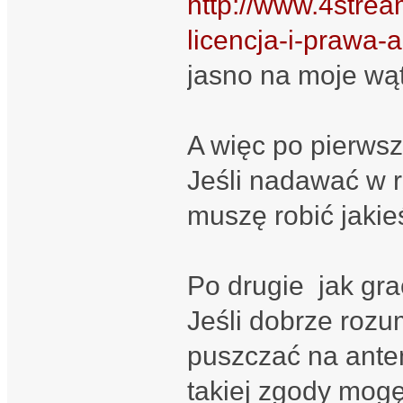
http://www.4strea
licencja-i-prawa-a
jasno na moje wąt
A więc po pierws
Jeśli nadawać w 
muszę robić jakieś
Po drugie jak grać
Jeśli dobrze rozu
puszczać na anten
takiej zgody mog