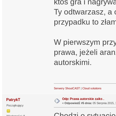
ktoś gra i nagrywa
Ty odtwarzasz, a 
przypadku to złam
W pierwszym przy
prawa, jeżeli ara
autorskimi.
Serwery ShoutCAST
|
Cloud solutions
Odp: Prawa autorskie zaiks .
PatrykT
«
Odpowiedź #5 dnia:
05 Sierpnia 2015, 
Początkujący
Chodzi o sytuację
Wiadomości: 8