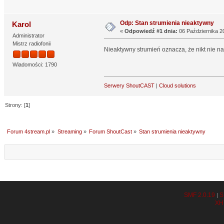
Odp: Stan strumienia nieaktywny
Karol
«
Odpowiedź #1 dnia:
06 Października 20
Administrator
Mistrz radiofonii
Nieaktywny strumień oznacza, że nikt nie na
Wiadomości: 1790
Serwery ShoutCAST
|
Cloud solutions
Strony: [
1
]
Forum 4stream.pl
»
Streaming
»
Forum ShoutCast
»
Stan strumienia nieaktywny
SMF 2.0.19
S
|
XH