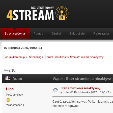
Strona główna
Pomoc
Szukaj
Zaloguj się
Rejestracja
07 Sierpnia 2026, 19:55:44
Forum 4stream.pl
»
Streaming
»
Forum ShoutCast
»
Stan strumienia nieaktywny
Strony: [
1
]
Autor
Wątek: Stan strumienia nieaktywn
Stan strumienia nieaktywny
Linc
«
dnia:
05 Października 2017, 13:08:47 »
Początkujący
Cześć, założyłem serwer. Po konfiguracji, d
Wiadomości: 1
nie chce reagować.