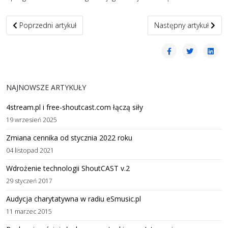
Poprzedni artykuł: Zmiana lokalizacji serwerów
Następny artykuł: [Akt
Poprzedni artykuł
Następny artykuł
NAJNOWSZE ARTYKUŁY
4stream.pl i free-shoutcast.com łączą siły
19 wrzesień 2025
Zmiana cennika od stycznia 2022 roku
04 listopad 2021
Wdrożenie technologii ShoutCAST v.2
29 styczeń 2017
Audycja charytatywna w radiu eSmusic.pl
11 marzec 2015