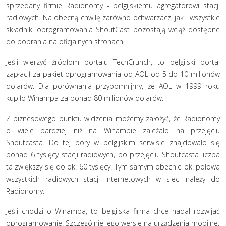
sprzedany firmie Radionomy - belgijskiemu agregatorowi stacji
radiowych. Na obecną chwilę zarówno odtwarzacz, jak i wszystkie
składniki oprogramowania ShoutCast pozostają wciąż dostępne
do pobrania na oficjalnych stronach.
Jeśli wierzyć źródłom portalu TechCrunch, to belgijski portal
zapłacił za pakiet oprogramowania od AOL od 5 do 10 milionów
dolarów. Dla porównania przypomnijmy, że AOL w 1999 roku
kupiło Winampa za ponad 80 milionów dolarów.
Z biznesowego punktu widzenia możemy założyć, że Radionomy
o wiele bardziej niż na Winampie zależało na przejęciu
Shoutcasta. Do tej pory w belgijskim serwisie znajdowało się
ponad 6 tysięcy stacji radiowych, po przejęciu Shoutcasta liczba
ta zwiększy się do ok. 60 tysięcy. Tym samym obecnie ok. połowa
wszystkich radiowych stacji internetowych w sieci należy do
Radionomy.
Jeśli chodzi o Winampa, to belgijska firma chce nadal rozwijać
oprogramowanie. Szczególnie jego wersje na urządzenia mobilne.