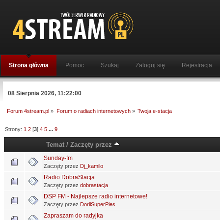
Strona główna
Pomoc
Szukaj
Zaloguj się
Rejestracja
08 Sierpnia 2026, 11:22:00
Forum 4stream.pl
»
Forum o radiach internetowych
»
Twoja e-stacja
Strony:
1
2
[
3
]
4
5
...
9
Temat
/
Zaczęty przez
Sunday-fm
Zaczęty przez
Dj_kamilo
Radio DobraStacja
Zaczęty przez
dobrastacja
DSP FM - Najlepsze radio internetowe!
Zaczęty przez
DoriiSuperPies
Zapraszam do radyjka