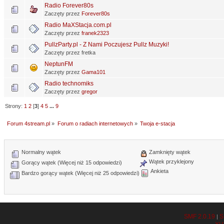
Radio Forever80s
Zaczęty przez
Forever80s
Radio MaXStacja.com.pl
Zaczęty przez
franek2323
PullzParty.pl - Z Nami Poczujesz Pullz Muzyki!
Zaczęty przez fretka
NeptunFM
Zaczęty przez
Gama101
Radio technomiks
Zaczęty przez
gregor
Strony:
1
2
[
3
]
4
5
...
9
Forum 4stream.pl
»
Forum o radiach internetowych
»
Twoja e-stacja
Normalny wątek
Zamknięty wątek
Wątek przyklejony
Gorący wątek (Więcej niż 15 odpowiedzi)
Ankieta
Bardzo gorący wątek (Więcej niż 25 odpowiedzi)
SMF 2.0.19
S
|