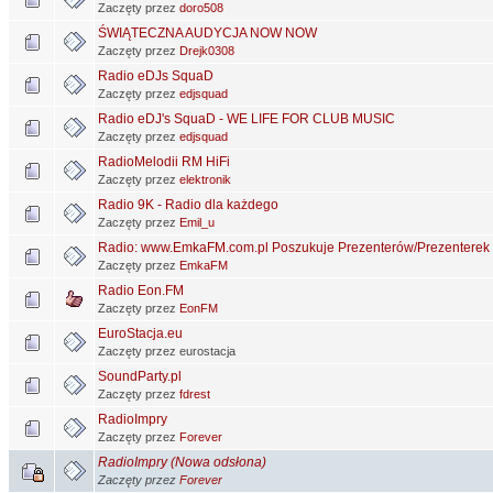
Zaczęty przez
doro508
ŚWIĄTECZNA AUDYCJA NOW NOW
Zaczęty przez
Drejk0308
Radio eDJs SquaD
Zaczęty przez
edjsquad
Radio eDJ's SquaD - WE LIFE FOR CLUB MUSIC
Zaczęty przez
edjsquad
RadioMelodii RM HiFi
Zaczęty przez
elektronik
Radio 9K - Radio dla każdego
Zaczęty przez
Emil_u
Radio: www.EmkaFM.com.pl Poszukuje Prezenterów/Prezenterek 
Zaczęty przez
EmkaFM
Radio Eon.FM
Zaczęty przez
EonFM
EuroStacja.eu
Zaczęty przez eurostacja
SoundParty.pl
Zaczęty przez
fdrest
RadioImpry
Zaczęty przez
Forever
RadioImpry (Nowa odsłona)
Zaczęty przez
Forever