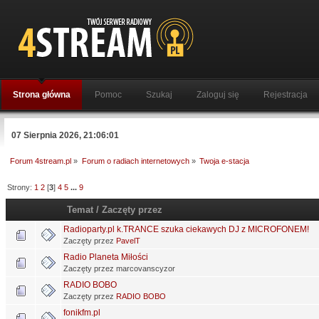
Strona główna
Pomoc
Szukaj
Zaloguj się
Rejestracja
07 Sierpnia 2026, 21:06:01
Forum 4stream.pl
»
Forum o radiach internetowych
»
Twoja e-stacja
Strony:
1
2
[
3
]
4
5
...
9
Temat
/
Zaczęty przez
Radioparty.pl k.TRANCE szuka ciekawych DJ z MICROFONEM!
Zaczęty przez
PavelT
Radio Planeta Miłości
Zaczęty przez marcovanscyzor
RADIO BOBO
Zaczęty przez
RADIO BOBO
fonikfm.pl