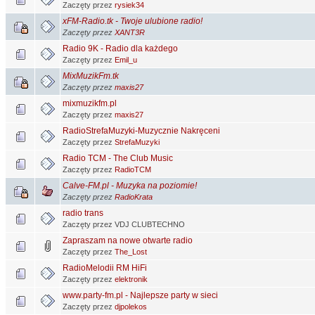
Zaczęty przez
rysiek34
xFM-Radio.tk - Twoje ulubione radio!
Zaczęty przez
XANT3R
Radio 9K - Radio dla każdego
Zaczęty przez
Emil_u
MixMuzikFm.tk
Zaczęty przez
maxis27
mixmuzikfm.pl
Zaczęty przez
maxis27
RadioStrefaMuzyki-Muzycznie Nakręceni
Zaczęty przez
StrefaMuzyki
Radio TCM - The Club Music
Zaczęty przez
RadioTCM
Calve-FM.pl - Muzyka na poziomie!
Zaczęty przez
RadioKrata
radio trans
Zaczęty przez VDJ CLUBTECHNO
Zapraszam na nowe otwarte radio
Zaczęty przez
The_Lost
RadioMelodii RM HiFi
Zaczęty przez
elektronik
www.party-fm.pl - Najlepsze party w sieci
Zaczęty przez
djpolekos