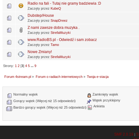
Radio na fali - Tutaj nie gramy badziewia :D
Zaczęty przez
KubeQ
Dubstep/House
Zaczęty przez
SnapDreez
Z nami zawsze dobra muzyka .
Zaczęty przez
StrefaMuzyki
www.RadioBS.pl - Odwiedź i sam zobacz
Zaczęty przez
Tamo
Nowe Zmiany!
Zaczęty przez
StrefaMuzyki
Strony:
1
2
[
3
]
4
5
...
9
Forum 4stream.pl
»
Forum o radiach internetowych
»
Twoja e-stacja
Normalny wątek
Zamknięty wątek
Wątek przyklejony
Gorący wątek (Więcej niż 15 odpowiedzi)
Ankieta
Bardzo gorący wątek (Więcej niż 25 odpowiedzi)
SMF 2.0.19
S
|