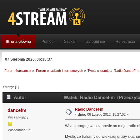
Strona główna
Pomoc
Szukaj
Zaloguj się
Rejestracja
07 Sierpnia 2026, 06:35:37
Forum 4stream.pl
»
Forum o radiach internetowych
»
Twoja e-stacja
»
Radio DanceFm
Strony: [
1
]
Autor
Wątek: Radio DanceFm (Przeczytan
Radio DanceFm
dancefm
«
dnia:
06 Lutego 2012, 15:27:02 »
Początkujący
Witam pragnę was zaprosić na moje radio n
Wiadomości: 21
Myślę, że trafiamy do wiekszej grupy słucha