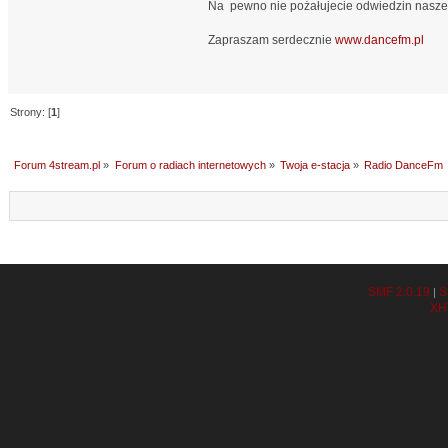
Na pewno nie pożałujecie odwiedzin nasze
Zapraszam serdecznie
www.dancefm.pl
Strony: [
1
]
Forum 4stream.pl
»
Forum o radiach internetowych
»
Twoja e-stacja
»
Radio DanceFm
SMF 2.0.19
S
|
XH