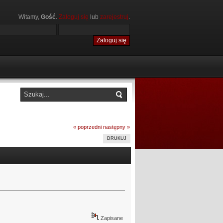
Witamy,
Gość
.
Zaloguj się
lub
zarejestruj
.
« poprzedni
następny »
DRUKUJ
Zapisane