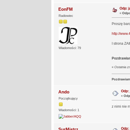
Odp: j
EonFM
«
Odpo
Radiowiec
Proszę bar
http://www.
I strona ZA
Wiadomości: 79
Pozdrawia
«
Ostatnia z
Pozdrawia
Odp: 
Ando
«
Odp
Początkujący
z nimi nie 
Wiadomości: 1
Odp: 
SurMistrz