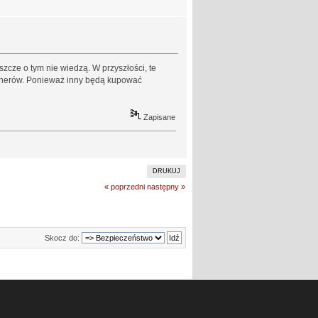
szcze o tym nie wiedzą. W przyszłości, te
jonerów. Ponieważ inny będą kupować
Zapisane
DRUKUJ
« poprzedni
następny »
Skocz do: