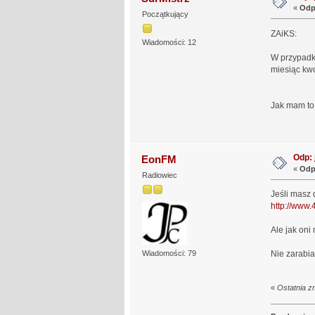
«
Odp
Początkujący
ZAiKS:
Wiadomości: 12
W przypadku
miesiąc kwo
Jak mam to 
Odp: 
EonFM
«
Odp
Radiowiec
Jeśli masz 
http://www.
Ale jak oni
Wiadomości: 79
Nie zarabia
«
Ostatnia z