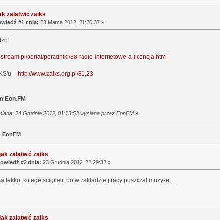
ak zalatwić zaiks
wiedź #1 dnia:
23 Marca 2012, 21:20:37 »
dzo:
4stream.pl/portal/poradniki/38-radio-internetowe-a-licencja.html
IKS'u -
http://www.zaiks.org.pl/81,23
m Eon.FM
miana: 24 Grudnia 2012, 01:13:53 wysłana przez EonFM
»
m EonFM
jak zalatwić zaiks
owiedź #2 dnia:
23 Grudnia 2012, 22:29:32 »
ma lekko. kolege scigneli, bo w zakladzie pracy puszczal muzyke...
jak zalatwić zaiks