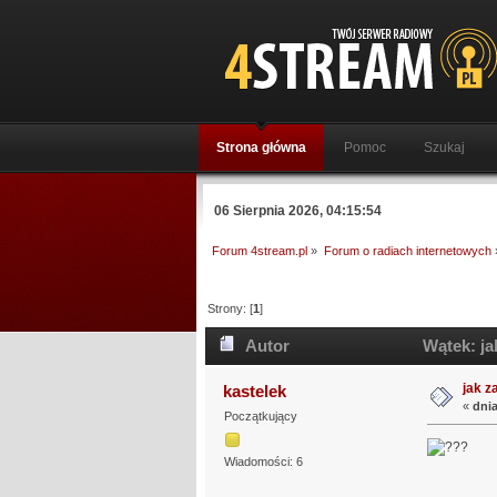
Strona główna
Pomoc
Szukaj
06 Sierpnia 2026, 04:15:54
Forum 4stream.pl
»
Forum o radiach internetowych
Strony: [
1
]
Autor
Wątek: ja
jak z
kastelek
«
dnia
Początkujący
Wiadomości: 6