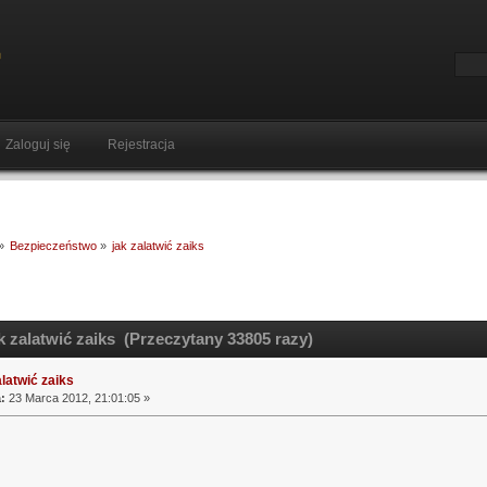
Zaloguj się
Rejestracja
»
Bezpieczeństwo
»
jak zalatwić zaiks
k zalatwić zaiks (Przeczytany 33805 razy)
alatwić zaiks
:
23 Marca 2012, 21:01:05 »