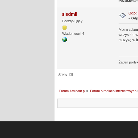
Pozdrawia
Odp: 
siedmil
«
Odp
Początkujący
Moim zdanie
Wiadomości: 4
wszystkie w
muzykę w i
Żaden polityk
Strony: [
1
]
Forum 4stream.pl
»
Forum o radiach internetowych