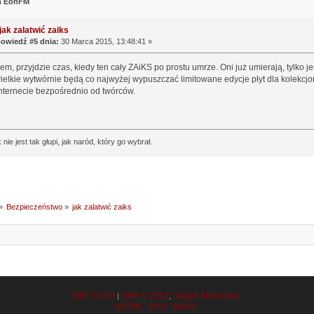
m EonFM
jak zalatwić zaiks
owiedź #5 dnia:
30 Marca 2015, 13:48:41 »
m, przyjdzie czas, kiedy ten cały ZAiKS po prostu umrze. Oni już umierają, tylko je
ielkie wytwórnie będą co najwyżej wypuszczać limitowane edycje płyt dla kolekc
nternecie bezpośrednio od twórców.
 nie jest tak głupi, jak naród, który go wybrał.
»
Bezpieczeństwo
»
jak zalatwić zaiks
SMF 2.0.19
SMF © 2013
Simple Machines
|
,
XHTML
RSS
WAP2