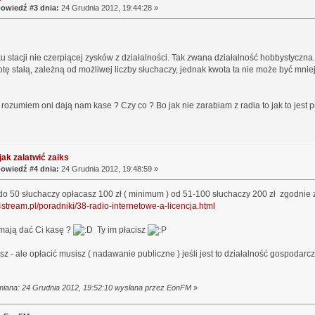
owiedź #3 dnia:
24 Grudnia 2012, 19:44:28 »
 stacji nie czerpiącej zysków z działalności. Tak zwana działalność hobbystyczn
tę stałą, zależną od możliwej liczby słuchaczy, jednak kwota ta nie może być mniej
rozumiem oni dają nam kase ? Czy co ? Bo jak nie zarabiam z radia to jak to jest 
jak zalatwić zaiks
owiedź #4 dnia:
24 Grudnia 2012, 19:48:59 »
do 50 słuchaczy opłacasz 100 zł ( minimum ) od 51-100 słuchaczy 200 zł zgodnie z
4stream.pl/poradniki/38-radio-internetowe-a-licencja.html
 mają dać Ci kasę ?
Ty im płacisz
sz - ale opłacić musisz ( nadawanie publiczne ) jeśli jest to działalność gospodarcza
miana: 24 Grudnia 2012, 19:52:10 wysłana przez EonFM
»