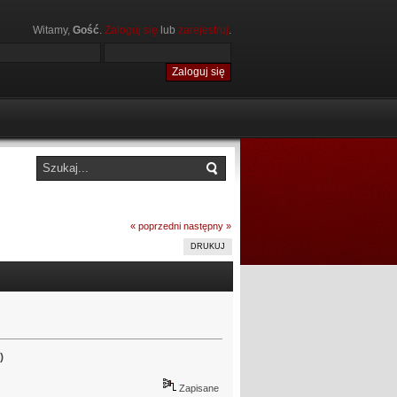
Witamy,
Gość
.
Zaloguj się
lub
zarejestruj
.
« poprzedni
następny »
DRUKUJ
Zapisane