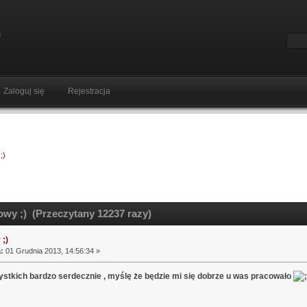
Zaloguj się
Rejestracja
;)
wy ;) (Przeczytany 12237 razy)
;)
:
01 Grudnia 2013, 14:56:34 »
stkich bardzo serdecznie , myślę że będzie mi się dobrze u was pracowało