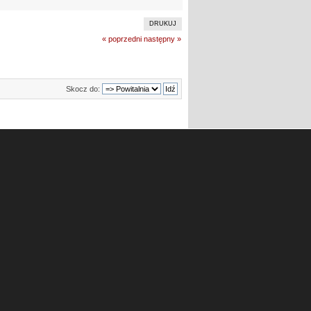
DRUKUJ
« poprzedni
następny »
Skocz do: