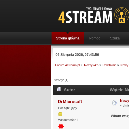
Strona główna
Pomoc
Szukaj
06 Sierpnia 2026, 07:43:56
Forum 4stream.pl
»
Rozrywka
»
Powitalnia
»
Nowy 
Strony: [
1
]
Autor
Wątek: No
Nowy 
DrMicrosoft
«
dnia
Początkujący
Witam wszy
Wiadomości: 1