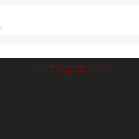
;)
SMF 2.0.19
SMF © 2013
Simple Machines
|
,
XHTML
RSS
WAP2