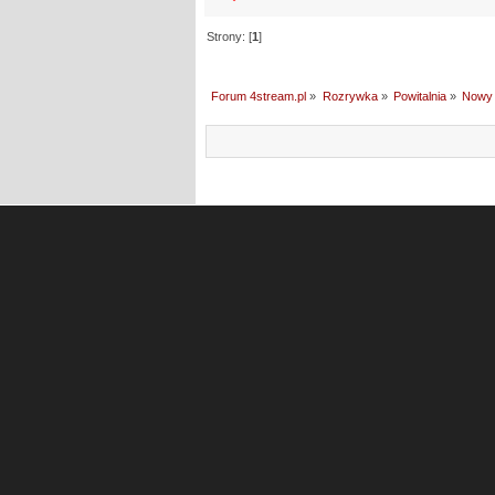
Strony: [
1
]
Forum 4stream.pl
»
Rozrywka
»
Powitalnia
»
Nowy 