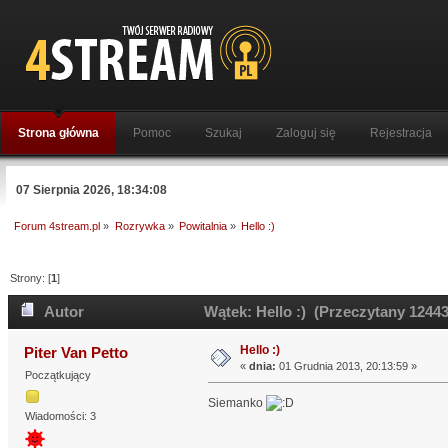
Strona główna
Pomoc
Szukaj
Zaloguj się
Rejestracja
07 Sierpnia 2026, 18:34:08
Forum 4stream.pl
»
Rozrywka
»
Powitalnia
»
Hello :)
Strony: [
1
]
Autor
Wątek: Hello :) (Przeczytany 12443
Hello :)
Piter Van Petto
«
dnia:
01 Grudnia 2013, 20:13:59 »
Początkujący
Siemanko
Wiadomości: 3