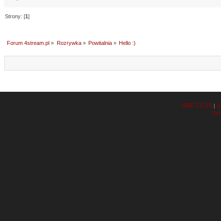
Strony: [
1
]
Forum 4stream.pl
»
Rozrywka
»
Powitalnia
»
Hello :)
SMF 2.0.19
S
|
XH