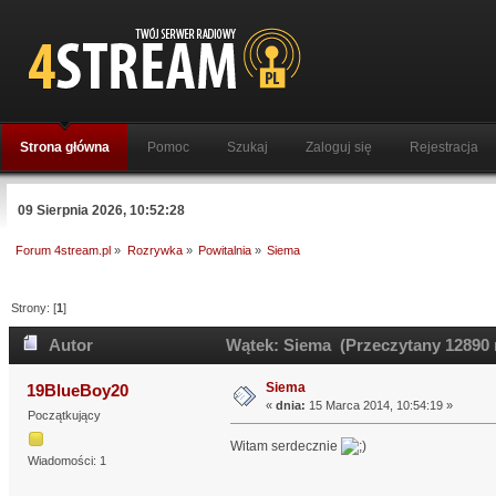
Strona główna
Pomoc
Szukaj
Zaloguj się
Rejestracja
09 Sierpnia 2026, 10:52:28
Forum 4stream.pl
»
Rozrywka
»
Powitalnia
»
Siema
Strony: [
1
]
Autor
Wątek: Siema (Przeczytany 12890 
Siema
19BlueBoy20
«
dnia:
15 Marca 2014, 10:54:19 »
Początkujący
Witam serdecznie
Wiadomości: 1