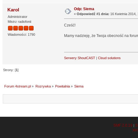
Odp: Siema
Karol
«
Odpowiedź #1 dnia:
16 Kwietnia 2014, 
Administrator
Mistrz radiofonii
Cześć!
Wiadomości: 1790
Mamy nadzieję, że Twoja obecność na forum 
Serwery ShoutCAST
|
Cloud solutions
Strony: [
1
]
Forum 4stream.pl
»
Rozrywka
»
Powitalnia
»
Siema
SMF 2.0.19
S
|
XH