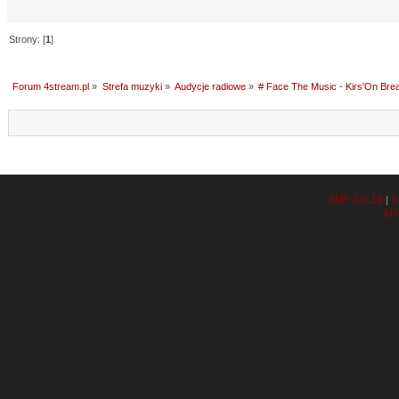
Strony: [
1
]
Forum 4stream.pl
»
Strefa muzyki
»
Audycje radiowe
»
# Face The Music - Kirs'On Brea
SMF 2.0.19
S
|
XH