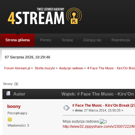
Strona główna
Pomoc
Szukaj
Zaloguj się
Rejestracja
07 Sierpnia 2026, 10:29:46
Forum 4stream.pl
»
Strefa muzyki
»
Audycje radiowe
»
# Face The Music - Kirs'On Brea
Strony: [
1
]
Autor
Wątek: # Face The Music - Kirs'On 
# Face The Music - Kirs'On Break [2
boony
«
dnia:
27 Marca 2014, 15:50:25 »
Początkujący
Moja audycja radiowa
Wiadomości: 3
http://www32.zippyshare.com/v/15007222/fil