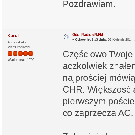
Pozdrawiam.
Odp: Radio eN.FM
Karol
«
Odpowiedź #3 dnia:
01 Kwietnia 2014, 
Administrator
Mistrz radiofonii
Częściowo Twoje 
Wiadomości: 1790
aczkolwiek znałem
najprościej mówią
CHR. Większość a
pierwszym poście 
co zaprzecza AC.