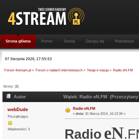
Strona główna
Pomoc
Szukaj
Zaloguj się
Rejestracja
07 Sierpnia 2026, 17:55:53
Forum 4stream.pl
»
Forum o radiach internetowych
»
Twoja e-stacja
»
Radio eN.FM
Strony: [
1
]
Autor
Wątek: Radio eN.FM (Przeczytany 
Radio eN.FM
webDude
«
dnia:
31 Marca 2014, 16:13:38 »
Początkujący
eN
Radio
.
Wiadomości: 3