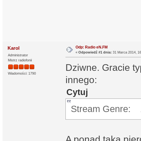
Odp: Radio eN.FM
Karol
«
Odpowiedź #1 dnia:
31 Marca 2014, 16
Administrator
Mistrz radiofonii
Dziwne. Gracie t
Wiadomości: 1790
innego:
Cytuj
Stream Genre: 
A ponad taką pier