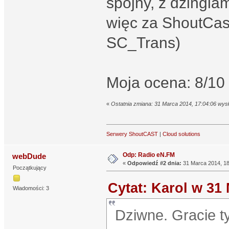
spójny, z dżingla
więc za ShoutCas
SC_Trans)
Moja ocena: 8/10 
«
Ostatnia zmiana: 31 Marca 2014, 17:04:06 wysł
Serwery ShoutCAST
|
Cloud solutions
Odp: Radio eN.FM
webDude
«
Odpowiedź #2 dnia:
31 Marca 2014, 18
Początkujący
Cytat: Karol w 31
Wiadomości: 3
Dziwne. Gracie 