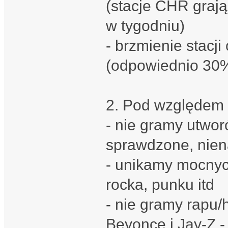
(stacje CHR grają
w tygodniu)
- brzmienie stacji
(odpowiednio 30%
2. Pod względem 
- nie gramy utworó
sprawdzone, nien
- unikamy mocnych
rocka, punku itd
- nie gramy rapu/
Beyonce i Jay-Z - 