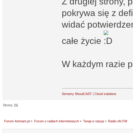
Z drugiej strony, 
pokrywa się z defi
widać potwierdzen
całe życie
W każdym razie 
Serwery ShoutCAST
|
Cloud solutions
Strony: [
1
]
Forum 4stream.pl
»
Forum o radiach internetowych
»
Twoja e-stacja
»
Radio eN.FM