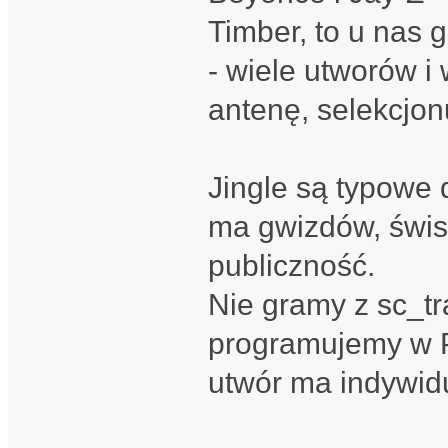
Timber, to u nas 
- wiele utworów 
antenę, selekcjo
Jingle są typowe 
ma gwizdów, świs
publiczność.
Nie gramy z sc_tr
programujemy w P
utwór ma indywidu