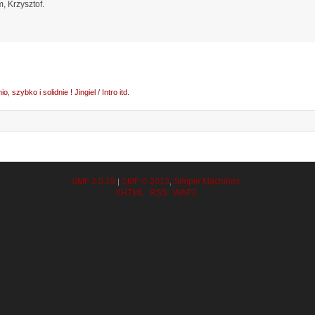
 Krzysztof.
io, szybko i solidnie ! Jingiel / Intro itd.
SMF 2.0.19
SMF © 2013
Simple Machines
|
,
XHTML
RSS
WAP2