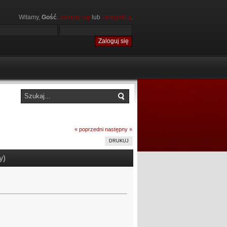
Witamy,
Gość
.
Zaloguj się
lub
zarejestruj
.
« poprzedni
następny »
DRUKUJ
y)