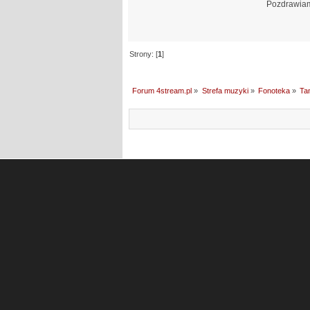
Pozdrawiam,
Strony: [
1
]
Forum 4stream.pl
»
Strefa muzyki
»
Fonoteka
»
Tan