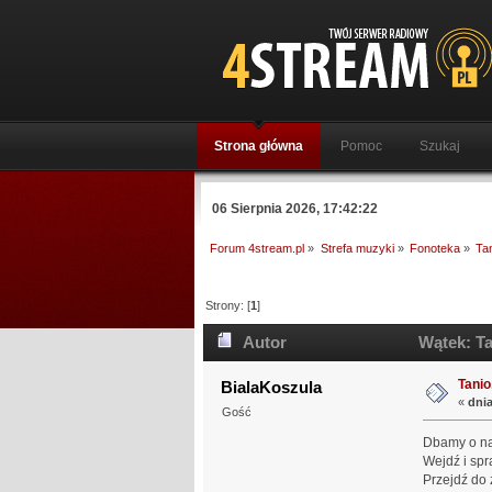
Strona główna
Pomoc
Szukaj
06 Sierpnia 2026, 17:42:22
Forum 4stream.pl
»
Strefa muzyki
»
Fonoteka
»
Tan
Strony: [
1
]
Autor
Wątek: Tan
Tanio,
BialaKoszula
«
dnia
Gość
Dbamy o na
Wejdź i sp
Przejdź do 