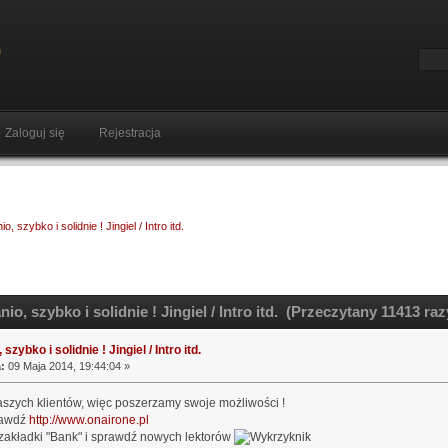
Zaloguj się
Rejestracja
io, szybko i solidnie ! Jingiel / Intro itd.
io, szybko i solidnie ! Jingiel / Intro itd. (Przeczytany 11413 raz
 szybko i solidnie ! Jingiel / Intro itd.
:
09 Maja 2014, 19:44:04 »
szych klientów, więc poszerzamy swoje możliwości !
rawdź
http://www.onairone.pl
zakładki "Bank" i sprawdź nowych lektorów