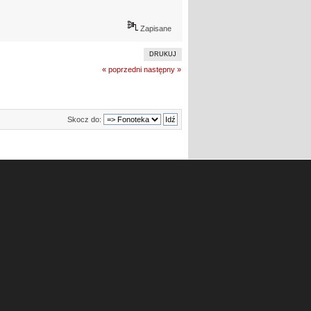
Zapisane
DRUKUJ
« poprzedni
następny »
Skocz do: