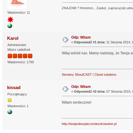
ZNAJOMI ? Hmmmm... Zasłuż, zapracuj lub udowod
Wiadomości: 11
Odp: Witam
Karol
«
Odpowiedź #1 dnia:
11 Sierpnia 2014, 
Administrator
Mistrz radiofonii
Witaj wśród nas. Mamy nadzieję, że Twoja a
Wiadomości: 1790
Serwery ShoutCAST
|
Cloud solutions
Odp: Witam
kissad
«
Odpowiedź #2 dnia:
07 Sierpnia 2015, 
Początkujący
Witam serdecznie!
Wiadomości: 1
http://twojeubezpieczeniezdrowotne.pl