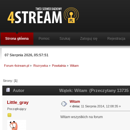
Strona główna
Pomoc
Szukaj
Zaloguj się
Rejestracja
07 Sierpnia 2026, 05:57:51
Forum 4stream.pl
»
Rozrywka
»
Powitalnia
»
Witam
Strony: [
1
]
Autor
Wątek: Witam (Przeczytany 13735 
Witam
Little_gray
«
dnia:
11 Sierpnia 2014, 12:08:35 »
Początkujący
Witam wszystkich na forum