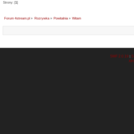
Strony: [
1
]
Forum 4stream.pl
»
Rozrywka
»
Powitalnia
»
Witam
SMF 2.0.19
S
|
XH