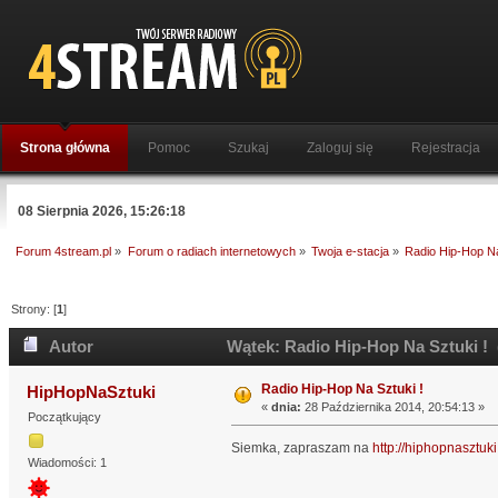
Strona główna
Pomoc
Szukaj
Zaloguj się
Rejestracja
08 Sierpnia 2026, 15:26:18
Forum 4stream.pl
»
Forum o radiach internetowych
»
Twoja e-stacja
»
Radio Hip-Hop Na
Strony: [
1
]
Autor
Wątek: Radio Hip-Hop Na Sztuki ! 
Radio Hip-Hop Na Sztuki !
HipHopNaSztuki
«
dnia:
28 Października 2014, 20:54:13 »
Początkujący
Siemka, zapraszam na
http://hiphopnasztuki.
Wiadomości: 1