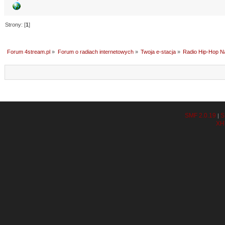
Strony: [
1
]
Forum 4stream.pl
»
Forum o radiach internetowych
»
Twoja e-stacja
»
Radio Hip-Hop Na
SMF 2.0.19
S
|
XH