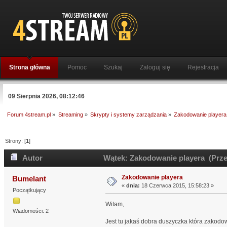
Strona główna
Pomoc
Szukaj
Zaloguj się
Rejestracja
09 Sierpnia 2026, 08:12:46
Forum 4stream.pl
»
Streaming
»
Skrypty i systemy zarządzania
»
Zakodowanie playera
Strony: [
1
]
Autor
Wątek: Zakodowanie playera (Prze
Zakodowanie playera
Bumelant
«
dnia:
18 Czerwca 2015, 15:58:23 »
Początkujący
Witam,
Wiadomości: 2
Jest tu jakaś dobra duszyczka która zakodo