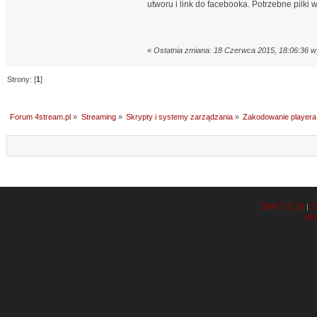
utworu i link do facebooka. Potrzebne pilk
«
Ostatnia zmiana: 18 Czerwca 2015, 18:06:36 w
Strony: [
1
]
Forum 4stream.pl
»
Streaming
»
Skrypty i systemy zarządzania
»
Zakodowanie playera
SMF 2.0.19
S
|
XH