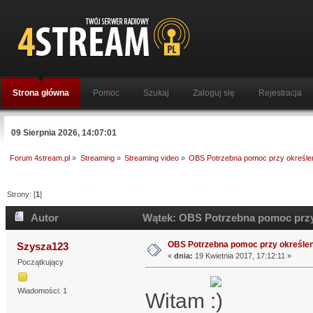
Strona główna
Pomoc
Szukaj
Zaloguj się
Rejestracja
09 Sierpnia 2026, 14:07:01
Forum 4stream.pl
»
Streaming
»
Streaming video
»
OBS Potrzebna pomoc przy określen
Strony: [
1
]
Autor
Wątek: OBS Potrzebna pomoc przy 
OBS Potrzebna pomoc przy określen
Szysza123
«
dnia:
19 Kwietnia 2017, 17:12:11 »
Początkujący
Wiadomości: 1
Witam