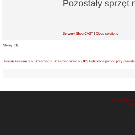
Pozostały sprzęt 
Serwery ShoutCAST
|
Cloud solutions
Strony: [
1
]
Forum 4stream.pl
»
Streaming
»
Streaming video
»
OBS Potrzebna pomoc przy określen
SMF 2.0.19
S
|
XH