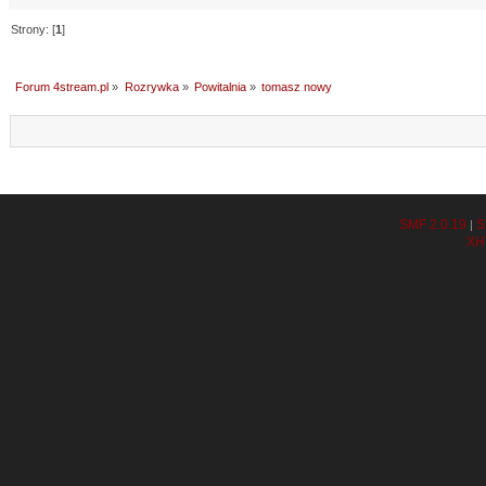
Strony: [
1
]
Forum 4stream.pl
»
Rozrywka
»
Powitalnia
»
tomasz nowy
SMF 2.0.19
S
|
XH