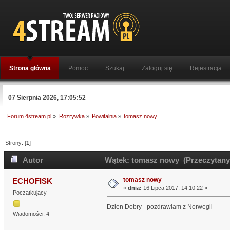
Strona główna
Pomoc
Szukaj
Zaloguj się
Rejestracja
07 Sierpnia 2026, 17:05:52
Forum 4stream.pl
»
Rozrywka
»
Powitalnia
»
tomasz nowy
Strony: [
1
]
Autor
Wątek: tomasz nowy (Przeczytany 
tomasz nowy
ECHOFISK
«
dnia:
16 Lipca 2017, 14:10:22 »
Początkujący
Dzien Dobry - pozdrawiam z Norwegii
Wiadomości: 4