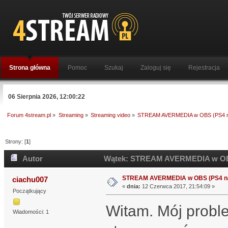
Strona główna
Pomoc
Szukaj
Zaloguj się
Rejestracja
06 Sierpnia 2026, 12:00:22
Forum 4stream.pl
»
Streaming
»
Streaming video
»
STREAM AVERMEDIA w OBS (PS4 
Strony: [
1
]
Autor
Wątek: STREAM AVERMEDIA w OBS 
STREAM AVERMEDIA w OBS (PS4 n
ciachu007
«
dnia:
12 Czerwca 2017, 21:54:09 »
Początkujący
Witam. Mój probl
Wiadomości: 1