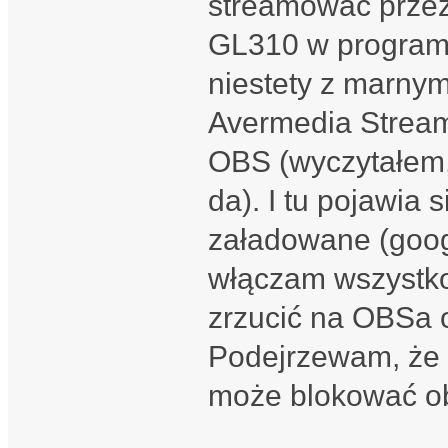
streamować przez
GL310 w programie
niestety z marny
Avermedia Stream
OBS (wyczytałem,
da). I tu pojawia 
załadowane (goog
włączam wszystko
zrzucić na OBSa 
Podejrzewam, że 
może blokować ob