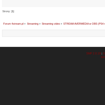
Strony: [
1
]
Forum 4stream.pl
»
Streaming
»
Streaming video
»
STREAM AVERMEDIA w OBS (PS4 
SMF 2.0.19
S
|
XH