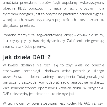
umożliwia przesyłanie opisów (czyli popularny, wykorzystywany
obecnie RDS), obrazów, informacji o ruchu drogowym dla
systemów nawigacji. Jest to optymalna platforma odbioru sygnału
w pojazdach, nawet przy dużych prędkościach - bez uszczerbku
dla jakości przekazu.
Ponadto mamy tutaj zagwarantowaną jakość - dźwięk nie szumi,
jest czysty, płynny, bardziej dynamiczny. Zakłócenia nie generują
szumu, lecz krótkie przerwy.
Jak działa DAB+?
W kwestii działania nie różni się to zbyt wiele od obecnie
stosowanej technologii. Nadawca wciąż potrzebuje silnego
przekaźnika, a odbiorca anteny i urządzenia. Tutaj jednak jest
pierwsza przeszkoda. Aby odebrać radio analogowe wystarczy
kilka kondensatorów, oporników i kawałek drutu. W przypadku
DAB+ niezbędny jest dekoder. I to nie byle jaki.
W technologii cyfrowej stosowany jest kodek HE-AAC v2, czyli