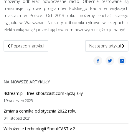
możemy odbierać nowoczesne radio. Obecnie testowane są
transmisje cyfrowe programów Polskiego Radia w większych
miastach w Polsce. Od 2013 roku możemy słuchać stałego
sygnału w Warszawie. Niestety odbiorniki cyfrowe w sklepach z
elektroniką wciąż pozostają towarem niszowym i ciężko je nabyć.
Poprzedni artykuł: Rock najczęściej słuchanym gatunkiem w Intern
Następny artykuł: Finał
Poprzedni artykuł
Następny artykuł
NAJNOWSZE ARTYKUŁY
4stream.pl i free-shoutcast.com łączą siły
19 wrzesień 2025
Zmiana cennika od stycznia 2022 roku
04 listopad 2021
Wdrożenie technologii ShoutCAST v.2