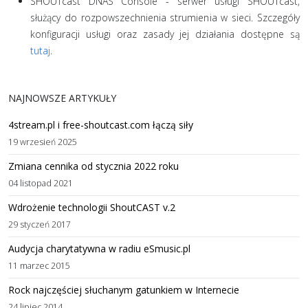
SHOUTcast DNAS Console - serwer usługi SHOUTcast,
służący do rozpowszechnienia strumienia w sieci. Szczegóły
konfiguracji usługi oraz zasady jej działania dostępne są
tutaj
.
NAJNOWSZE ARTYKUŁY
4stream.pl i free-shoutcast.com łączą siły
19 wrzesień 2025
Zmiana cennika od stycznia 2022 roku
04 listopad 2021
Wdrożenie technologii ShoutCAST v.2
29 styczeń 2017
Audycja charytatywna w radiu eSmusic.pl
11 marzec 2015
Rock najczęściej słuchanym gatunkiem w Internecie
24 lipiec 2014