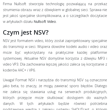
Firma Nullsoft stworzyła technologię pozwalającą na przekaz
strumienia obrazu wraz z dźwiękiem w globalnej sieci. Sprawa nie
jest jakoś specjalnie skomplikowana, a o szczegółach doczytacie
w artykułach działu
Nullsoft Video
.
Czym jest NSV?
NSV jest formatem video, który został zaprojektowany specjalnie
do transmisji w sieci. Wspiera dowolne kodeki audio i video oraz
może być wykorzystany na praktycznie każdej platformie
systemowej. Aktualnie NSV domyślnie korzysta z dźwięku MP3 i
video VP3. Dla zachowania lepszej jakości zaleca się korzystanie z
koderów AAC+ i VP6.
Uwaga! Format NSV i narzędzia do transmisji NSV są oznaczone
jako beta, to znaczy, że mogą zawierać sporo błędów. Dlatego
nie zaleca się stawiania usług na serwerach produkcyjnych,
których przejęcie może skutkować dostępem do ważnych
danych. W tych artykułach będzie również potrzebna
podstawowa wiedza z zakresu systemu SHOUTcast, o którym