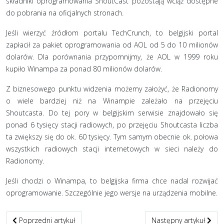
składniki oprogramowania ShoutCast pozostają wciąż dostępne
do pobrania na oficjalnych stronach.
Jeśli wierzyć źródłom portalu TechCrunch, to belgijski portal
zapłacił za pakiet oprogramowania od AOL od 5 do 10 milionów
dolarów. Dla porównania przypomnijmy, że AOL w 1999 roku
kupiło Winampa za ponad 80 milionów dolarów.
Z biznesowego punktu widzenia możemy założyć, że Radionomy
o wiele bardziej niż na Winampie zależało na przejęciu
Shoutcasta. Do tej pory w belgijskim serwisie znajdowało się
ponad 6 tysięcy stacji radiowych, po przejęciu Shoutcasta liczba
ta zwiększy się do ok. 60 tysięcy. Tym samym obecnie ok. połowa
wszystkich radiowych stacji internetowych w sieci należy do
Radionomy.
Jeśli chodzi o Winampa, to belgijska firma chce nadal rozwijać
oprogramowanie. Szczególnie jego wersje na urządzenia mobilne.
Poprzedni artykuł: Zmiana lokalizacji serwerów
Następny artykuł: [Akt
Poprzedni artykuł
Następny artykuł