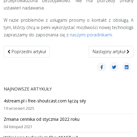
przeprowadzona bezobjawowo. Nie ma potrzeby zmiany
ustawień nadawania.
W razie problemów z usługami prosimy o kontakt z obsługą. A
tym, którzy chcą w pełni wykorzystać możliwości nowej technologii
zapraszamy do zapoznania się z
naszymi poradnikami
.
Poprzedni artykuł: Zmiana cennika od stycznia 2022 roku
Następny artykuł: Audy
Poprzedni artykuł
Następny artykuł
NAJNOWSZE ARTYKUŁY
4stream.pl i free-shoutcast.com łączą siły
19 wrzesień 2025
Zmiana cennika od stycznia 2022 roku
04 listopad 2021