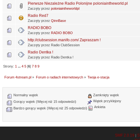
Pierwsze Niezależne Radio Polonijne poloniaintheworld.pl
Zaczęty przez
poloniaintheworldpl
Radio Red7
Zaczęty przez
QinnBase
RADIO BOBO
Zaczęty przez
RADIO BOBO
http://clubsession.manifo.com/ Zapraszam !
Zaczęty przez Radio ClubSession
Radio Dentka !
Zaczęty przez Radio Dentka !
Strony:
1
...
4
5
[
6
]
7
8
9
Forum 4stream.pl
»
Forum o radiach internetowych
»
Twoja e-stacja
Normalny wątek
Zamknięty wątek
Wątek przyklejony
Gorący wątek (Więcej niż 15 odpowiedzi)
Ankieta
Bardzo gorący wątek (Więcej niż 25 odpowiedzi)
SMF 2.0.19
S
|