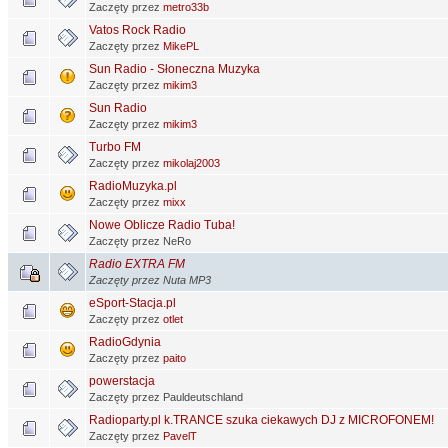
Zaczęty przez
metro33b
Vatos Rock Radio
Zaczęty przez
MikePL
Sun Radio - Słoneczna Muzyka
Zaczęty przez
mikim3
Sun Radio
Zaczęty przez
mikim3
Turbo FM
Zaczęty przez
mikolaj2003
RadioMuzyka.pl
Zaczęty przez
mixx
Nowe Oblicze Radio Tuba!
Zaczęty przez NeRo
Radio EXTRA FM
Zaczęty przez Nuta MP3
eSport-Stacja.pl
Zaczęty przez
otlet
RadioGdynia
Zaczęty przez
paito
powerstacja
Zaczęty przez Pauldeutschland
Radioparty.pl k.TRANCE szuka ciekawych DJ z MICROFONEM!
Zaczęty przez
PavelT