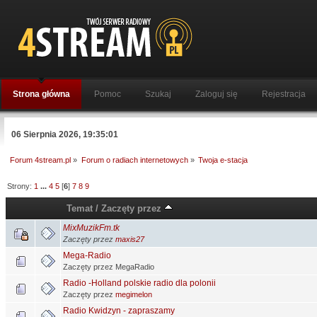
Strona główna
Pomoc
Szukaj
Zaloguj się
Rejestracja
06 Sierpnia 2026, 19:35:01
Forum 4stream.pl
»
Forum o radiach internetowych
»
Twoja e-stacja
Strony:
1
...
4
5
[
6
]
7
8
9
Temat
/
Zaczęty przez
MixMuzikFm.tk
Zaczęty przez
maxis27
Mega-Radio
Zaczęty przez MegaRadio
Radio -Holland polskie radio dla polonii
Zaczęty przez
megimelon
Radio Kwidzyn - zapraszamy