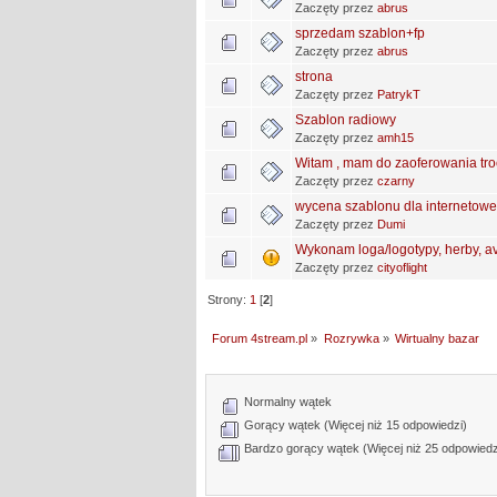
Zaczęty przez
abrus
sprzedam szablon+fp
Zaczęty przez
abrus
strona
Zaczęty przez
PatrykT
Szablon radiowy
Zaczęty przez
amh15
Witam , mam do zaoferowania tro
Zaczęty przez
czarny
wycena szablonu dla internetowe
Zaczęty przez
Dumi
Wykonam loga/logotypy, herby, ava
Zaczęty przez
cityoflight
Strony:
1
[
2
]
Forum 4stream.pl
»
Rozrywka
»
Wirtualny bazar
Normalny wątek
Gorący wątek (Więcej niż 15 odpowiedzi)
Bardzo gorący wątek (Więcej niż 25 odpowiedz