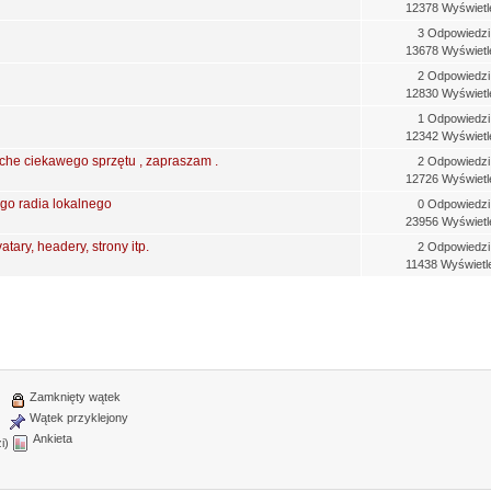
12378 Wyświetl
3 Odpowiedzi
13678 Wyświetl
2 Odpowiedzi
12830 Wyświetl
1 Odpowiedzi
12342 Wyświetl
che ciekawego sprzętu , zapraszam .
2 Odpowiedzi
12726 Wyświetl
go radia lokalnego
0 Odpowiedzi
23956 Wyświetl
tary, headery, strony itp.
2 Odpowiedzi
11438 Wyświetl
Zamknięty wątek
Wątek przyklejony
Ankieta
i)