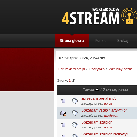
Strona główna
Pomoc
Szukaj
07 Sierpnia 2026, 21:47:05
Forum 4stream.pl
»
Rozrywka
»
Wirtualny bazar
Strony:
1
[
2
]
Temat
/
Zaczęty przez
sprzedam portal mp3
Zaczęty przez
abrus
Sprzedam radio Party-fm.pl
Zaczęty przez
djpolekos
Sprzedam szablon
Zaczęty przez
abrus
Sprzedam szablon radiowy!