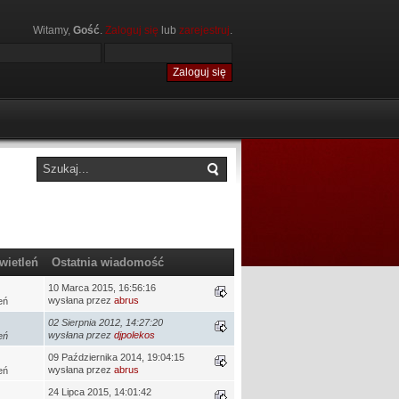
Witamy,
Gość
.
Zaloguj się
lub
zarejestruj
.
wietleń
Ostatnia wiadomość
10 Marca 2015, 16:56:16
wysłana przez
abrus
eń
02 Sierpnia 2012, 14:27:20
wysłana przez
djpolekos
eń
09 Października 2014, 19:04:15
wysłana przez
abrus
eń
24 Lipca 2015, 14:01:42