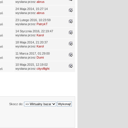
wysłana przez
abrus
eń
24 Maja 2014, 15:27:14
wysłana przez
abrus
eń
23 Lutego 2016, 10:23:59
wysłana przez
PatrykT
eń
14 Stycznia 2016, 22:19:47
wysłana przez
Karol
eń
18 Maja 2014, 21:20:37
wysłana przez
Karol
eń
11 Marca 2017, 01:29:00
wysłana przez
Dumi
eń
10 Maja 2015, 12:19:02
wysłana przez
cityoflight
eń
Skocz do: