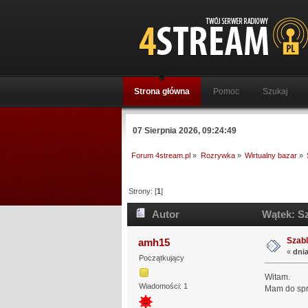
Strona główna
Pomoc
Szukaj
07 Sierpnia 2026, 09:24:49
Forum 4stream.pl
»
Rozrywka
»
Wirtualny bazar
»
Strony: [
1
]
Autor
Wątek: Sz
Szabl
amh15
«
dnia
Początkujący
Witam.
Wiadomości: 1
Mam do sprz