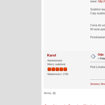
www:
http:
Szablon wyk
Cały szabl
Cena do uz
W razie py
Pozdrawi
Odp: 
Karol
«
Odp
Administrator
Mistrz radiofonii
Pod Linukse
Wiadomości: 1790
Serwery Sh
Strony: [
1
]