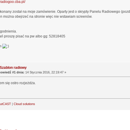
//radiogoo.cba.pl/
onany został na moje zamówienie. Oparty jest o skrypty Panelu Radiowego (pozdr
on można obejrzeć na stronie więc nie wstawiam screenów.
godnienia.
tań proszę pisać na pw albo gg: 52818405
am
Szablon radiowy
owiedź #1 dnia:
14 Stycznia 2016, 22:19:47 »
m się ostro rozjeżdża.
outCAST
|
Cloud solutions