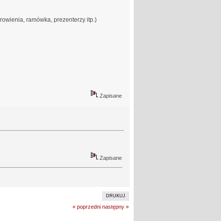
owienia, ramówka, prezenterzy itp.)
Zapisane
Zapisane
DRUKUJ
« poprzedni
następny »