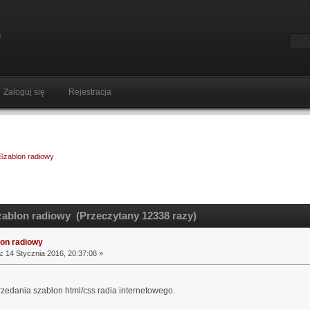
Zaloguj się
Rejestracja
Szablon radiowy
ablon radiowy (Przeczytany 12338 razy)
on radiowy
:
14 Stycznia 2016, 20:37:08 »
edania szablon html/css radia internetowego.