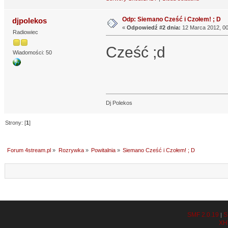
Odp: Siemano Cześć i Czołem! ; D
djpolekos
«
Odpowiedź #2 dnia:
12 Marca 2012, 00
Radiowiec
Cześć ;d
Wiadomości: 50
Dj Polekos
Strony: [
1
]
Forum 4stream.pl
»
Rozrywka
»
Powitalnia
»
Siemano Cześć i Czołem! ; D
SMF 2.0.19
S
|
XH