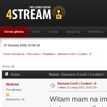
Strona główna
Pomoc
Szukaj
Zaloguj się
Rejestracja
07 Sierpnia 2026, 03:58:18
Forum 4stream.pl
»
Rozrywka
»
Powitalnia
»
Siemano Cześć i Czołem! ; D
Strony: [
1
]
Autor
Wątek: Siemano Cześć i Czołem! ; 
Siemano Cześć i Czołem! ; D
Ventroo
«
dnia:
11 Lutego 2012, 19:51:28 »
Początkujący
Witam mam na imi
Wiadomości: 18