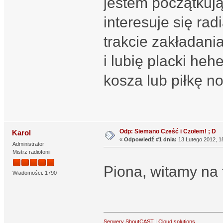
jestem początkują
interesuje się ra
trakcie zakładani
i lubię placki he
kosza lub piłkę no
Odp: Siemano Cześć i Czołem! ; D
Karol
«
Odpowiedź #1 dnia:
13 Lutego 2012, 1
Administrator
Mistrz radiofonii
Piona, witamy na
Wiadomości: 1790
Serwery ShoutCAST
|
Cloud solutions