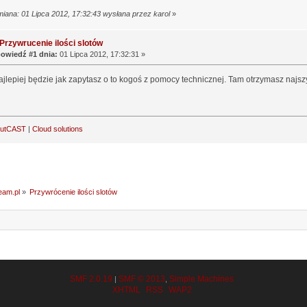
miana: 01 Lipca 2012, 17:32:43 wysłana przez karol
»
Przywrucenie ilości slotów
owiedź #1 dnia:
01 Lipca 2012, 17:32:31 »
ajlepiej będzie jak zapytasz o to kogoś z pomocy technicznej. Tam otrzymasz naj
outCAST
|
Cloud solutions
ream.pl
»
Przywrócenie ilości slotów
SMF 2.0.19
SMF © 2013
Simple Machines
|
,
XHTML
RSS
WAP2