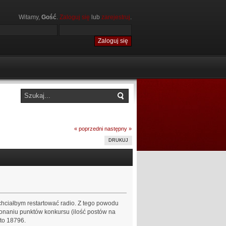
Witamy,
Gość
.
Zaloguj się
lub
zarejestruj
.
« poprzedni
następny »
DRUKUJ
chciałbym restartować radio. Z tego powodu
konaniu punktów konkursu (ilość postów na
 to 18796.