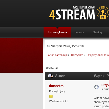
Strona główna
Pomoc
Szukaj
09 Sierpnia 2026, 15:52:18
Forum 4stream.pl
»
Rozrywka
»
Oficjalny dział 4st
Strony: [
1
]
Autor
Wątek: Pr
Przyw
dancefm
«
dnia
Początkujący
Witam dawno
Wiadomości: 21
chciałbym s
forum podaj