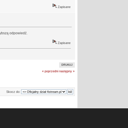
Zapisane
szybszą odpowiedź.
Zapisane
DRUKUJ
« poprzedni
następny »
Skocz do: