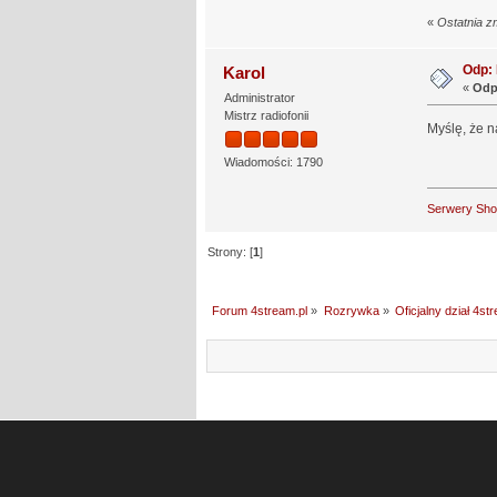
«
Ostatnia z
Odp: 
Karol
«
Odp
Administrator
Mistrz radiofonii
Myślę, że n
Wiadomości: 1790
Serwery Sh
Strony: [
1
]
Forum 4stream.pl
»
Rozrywka
»
Oficjalny dział 4st