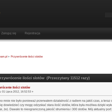
Zaloguj się
Rejestracja
ream.pl
»
Przywrócenie ilości slotów
zywrócenie ilości slotów (Przeczytany 11512 razy)
rócenie ilości slotów
:
01 Lipca 2012, 16:52:53 »
 mnie nie było ponieważ przerwałem działalność z radiem na jakiś czas, a teraz 
ię dowiedzieć czy mogę odzyskać stara ilość slotów, która była możliwa dzięki wy
e, że). Dawało to nieograniczoną jakość strumienia i 300 slotów. Mój aktualny port