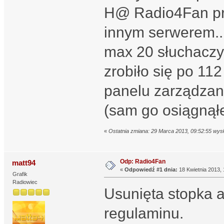
H@ Radio4Fan pros
innym serwerem...
max 20 słuchaczy
zrobiło się po 11
panelu zarządzani
(sam go osiągnął
«
Ostatnia zmiana: 29 Marca 2013, 09:52:55 wysł
Odp: Radio4Fan
matt94
«
Odpowiedź #1 dnia:
18 Kwietnia 2013, 
Grafik
Radiowiec
Usunięta stopka 
regulaminu.