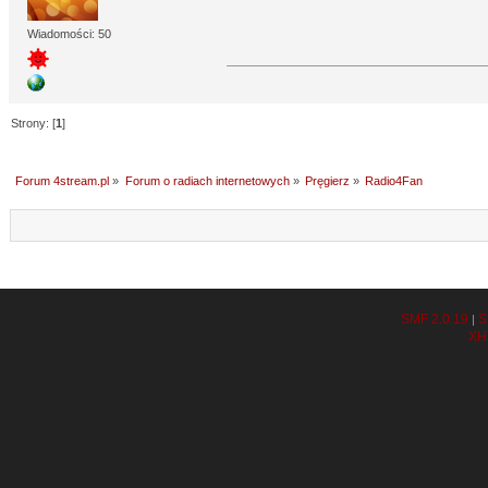
Wiadomości: 50
Strony: [
1
]
Forum 4stream.pl
»
Forum o radiach internetowych
»
Pręgierz
»
Radio4Fan
SMF 2.0.19
S
|
XH