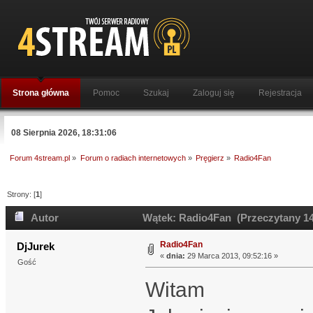
Strona główna
Pomoc
Szukaj
Zaloguj się
Rejestracja
08 Sierpnia 2026, 18:31:06
Forum 4stream.pl
»
Forum o radiach internetowych
»
Pręgierz
»
Radio4Fan
Strony: [
1
]
Autor
Wątek: Radio4Fan (Przeczytany 14
Radio4Fan
DjJurek
«
dnia:
29 Marca 2013, 09:52:16 »
Gość
Witam