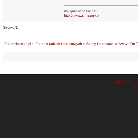
navigare necesse est...
http://mwwzs.mazury.pl
Strony: [
1
]
Forum 4stream.pl
»
Forum o radiach internetowych
»
Strony internetowe
»
Always On T
SMF 2.0.19
S
|
XH