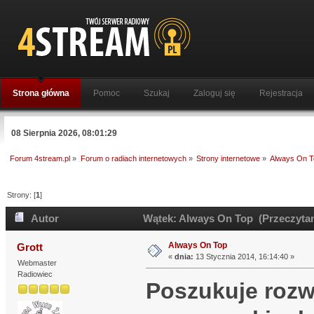
Strona główna
Pomoc
Szukaj
Zaloguj się
Rejestracja
08 Sierpnia 2026, 08:01:29
Forum 4stream.pl
»
Forum o radiach internetowych
»
Strony internetowe
»
Always On T
Strony: [
1
]
Autor
Wątek: Always On Top (Przeczytan
Always On Top
Grott
«
dnia:
13 Stycznia 2014, 16:14:40 »
Webmaster
Radiowiec
Poszukuje rozw