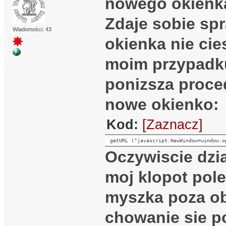
nowego okienka
Zdaje sobie spr
Wiadomości: 43
okienka nie cie
moim przypadku
ponizsza proce
nowe okienko:
Kod:
[Zaznacz]
getURL ("javascript:NewWindow=window.o
Oczywiscie dzia
moj klopot pole
myszka poza ob
chowanie sie p