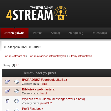
Strona główna
Pomoc
Szukaj
Zaloguj się
Rejestracja
08 Sierpnia 2026, 08:30:05
Forum 4stream.pl
»
Forum o radiach internetowych
»
Strony internetowe
Strony: [
1
]
2
3
Temat
/
Zaczęty przez
[PORADNIK] Facebook LikeBox
Zaczęty przez
Tamo
Biblioteka webmastera
Zaczęty przez
Karol
Wtyczka czatu klienta Messenger (wersja beta)
Zaczęty przez
piciu1902
Profil Facebook