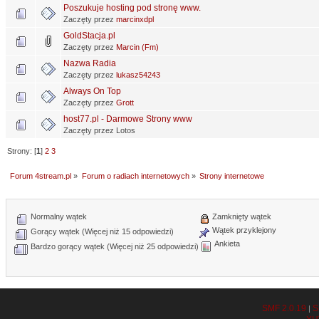
Poszukuje hosting pod stronę www.
Zaczęty przez
marcinxdpl
GoldStacja.pl
Zaczęty przez
Marcin (Fm)
Nazwa Radia
Zaczęty przez
lukasz54243
Always On Top
Zaczęty przez
Grott
host77.pl - Darmowe Strony www
Zaczęty przez Lotos
Strony: [
1
]
2
3
Forum 4stream.pl
»
Forum o radiach internetowych
»
Strony internetowe
Normalny wątek
Zamknięty wątek
Wątek przyklejony
Gorący wątek (Więcej niż 15 odpowiedzi)
Ankieta
Bardzo gorący wątek (Więcej niż 25 odpowiedzi)
SMF 2.0.19
S
|