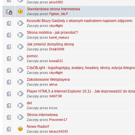
Zaczęty przez
piciu1902
Standardowa strona Internetowa
Zaczęty przez
Fighter_MLP
Koszulki Bluzy Gadżety z własnym nadrukiem napisem zdjęciem
Zaczęty przez
cityoflight
Strona mobilna - jak przerobić?
Zaczęty przez
kamil_matusz
Jak zmienić domyślną stronę
Zaczęty przez
Drejk0308
pomoc
Zaczęty przez
kowal221
CityOfLight - loga/logotypy, avatary, headery, strony, edycja fotografi
Zaczęty przez
cityoflight
Zakodowanie Webplayera
Zaczęty przez
abrus
Player HTML5 a Internet Explorer 10,11 - Jak doprowadzić do dzi
Zaczęty przez
XANT3R
del
Zaczęty przez krzos
Strona internetowa
Zaczęty przez
Prezenter17
Nowe Radio!!
Zaczęty przez
lukasz54243