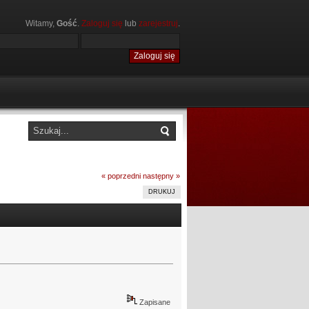
Witamy,
Gość
.
Zaloguj się
lub
zarejestruj
.
« poprzedni
następny »
DRUKUJ
Zapisane