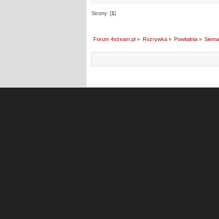
Strony: [
1
]
Forum 4stream.pl
»
Rozrywka
»
Powitalnia
»
Siem