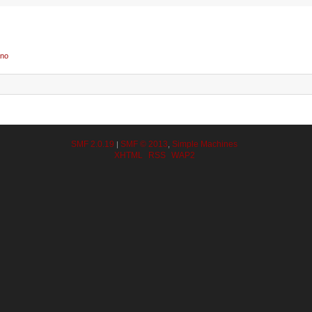
ano
SMF 2.0.19
SMF © 2013
Simple Machines
|
,
XHTML
RSS
WAP2