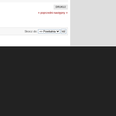
DRUKUJ
« poprzedni
następny »
Skocz do: