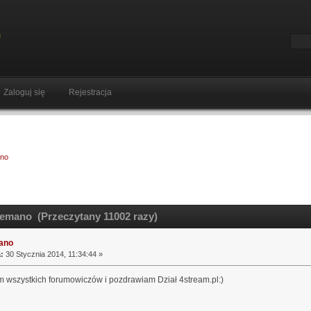
Zaloguj się
Rejestracja
ano
emano (Przeczytany 11002 razy)
ano
:
30 Stycznia 2014, 11:34:44 »
 wszystkich forumowiczów i pozdrawiam Dział 4stream.pl:)