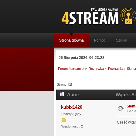
Strona główna
Pomoc
Szukaj
06 Sierpnia 2026, 06:23:28
Forum 4stream.pl
»
Rozrywka
»
Powitalnia
»
Siem
Strony: [
1
]
Autor
Wątek: Si
Siem
kubix1420
«
dnia
Początkujący
Cześć witam
Wiadomości: 2