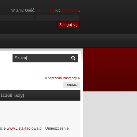
Witamy,
Gość
.
Zaloguj się
lub
zarejestruj
.
« poprzedni
następny »
DRUKUJ
 11369 razy)
ście
www.ListaRadiowa.pl
. Umieszczenie