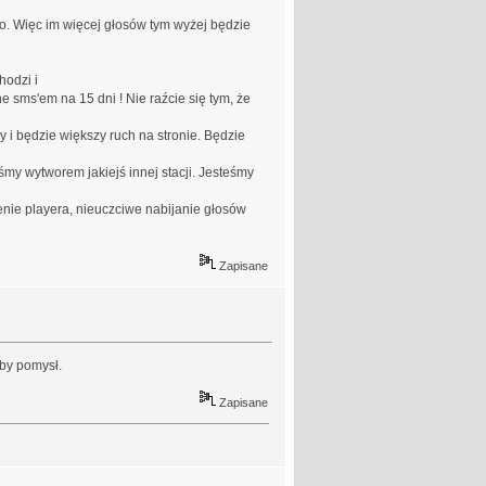
o. Więc im więcej głosów tym wyżej będzie
hodzi i
 sms'em na 15 dni ! Nie raźcie się tym, że
y i będzie większy ruch na stronie. Będzie
my wytworem jakiejś innej stacji. Jesteśmy
enie playera, nieuczciwe nabijanie głosów
Zapisane
aby pomysł.
Zapisane