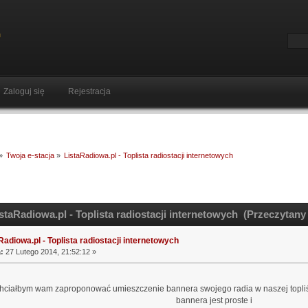
Zaloguj się
Rejestracja
»
Twoja e-stacja
»
ListaRadiowa.pl - Toplista radiostacji internetowych
taRadiowa.pl - Toplista radiostacji internetowych (Przeczytany
Radiowa.pl - Toplista radiostacji internetowych
:
27 Lutego 2014, 21:52:12 »
hciałbym wam zaproponować umieszczenie bannera swojego radia w naszej topli
bannera jest proste i