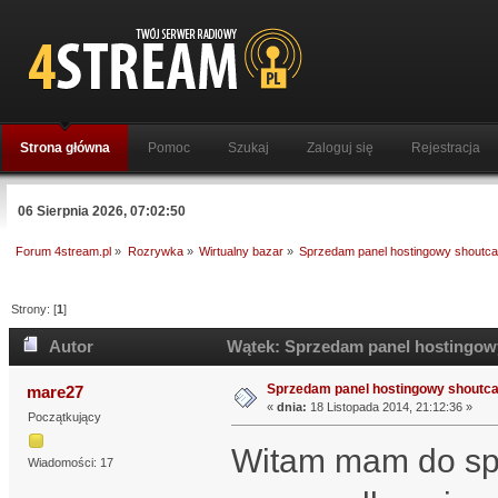
Strona główna
Pomoc
Szukaj
Zaloguj się
Rejestracja
06 Sierpnia 2026, 07:02:50
Forum 4stream.pl
»
Rozrywka
»
Wirtualny bazar
»
Sprzedam panel hostingowy shoutca
Strony: [
1
]
Autor
Wątek: Sprzedam panel hostingowy
Sprzedam panel hostingowy shoutca
mare27
«
dnia:
18 Listopada 2014, 21:12:36 »
Początkujący
Witam mam do spr
Wiadomości: 17