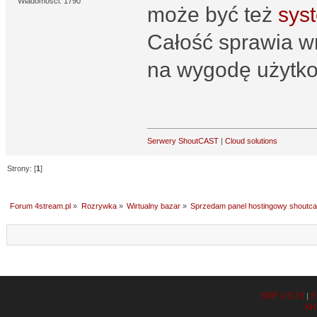
Wiadomości: 1790
może być też
sys
Całość sprawia w
na wygodę użytko
Serwery ShoutCAST
|
Cloud solutions
Strony: [
1
]
Forum 4stream.pl
»
Rozrywka
»
Wirtualny bazar
»
Sprzedam panel hostingowy shoutca
SMF 2.0.19
S
|
XH