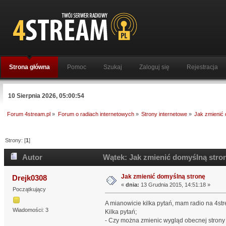
Strona główna
Pomoc
Szukaj
Zaloguj się
Rejestracja
10 Sierpnia 2026, 05:00:54
Forum 4stream.pl
»
Forum o radiach internetowych
»
Strony internetowe
»
Jak zmienić
Strony: [
1
]
Autor
Wątek: Jak zmienić domyślną stron
Jak zmienić domyślną stronę
Drejk0308
«
dnia:
13 Grudnia 2015, 14:51:18 »
Początkujący
A mianowicie kilka pytań, mam radio na 4str
Wiadomości: 3
Kilka pytań;
- Czy można zmienic wygląd obecnej strony 