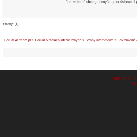
- Jak zmienić stronę domyślną na 4stream i 
Strony: [
1
]
Forum 4stream.pl
»
Forum o radiach internetowych
»
Strony internetowe
»
Jak zmienić
SMF 2.0.19
S
|
XH