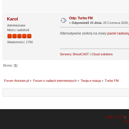
Odp: Turbo FM
Karol
«
Odpowiedź #1 dnia:
20 Czerwca 2026, 
Administrator
Mistrz radiofonii
Alternatywnie zerknij na nowy
panel radiow
Wiadomości: 1790
Serwery ShoutCAST
|
Cloud solutions
Strony: [
1
]
Forum 4stream.pl
»
Forum o radiach internetowych
»
Twoja e-stacja
»
Turbo FM
SMF 2.0.19
S
|
XH