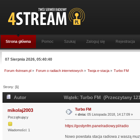
Strona główna
Pomoc
Szukaj
Zaloguj się
Rejestracja
07 Sierpnia 2026, 05:40:40
Forum 4stream.pl
»
Forum o radiach internetowych
»
Twoja e-stacja
»
Turbo FM
Strony: [
1
]
Autor
Wątek: Turbo FM (Przeczytany 121
Turbo FM
mikolaj2003
«
dnia:
05 Listopada 2018, 14:17:09 »
Początkujący
https://gostynfm.panelradiowy.pl/radio
Wiadomości: 1
Nowo powstała stacja radiowa z waszą muz