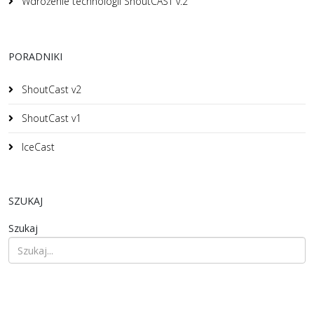
Wdrożenie technologii ShoutCAST v.2
PORADNIKI
ShoutCast v2
ShoutCast v1
IceCast
SZUKAJ
Szukaj